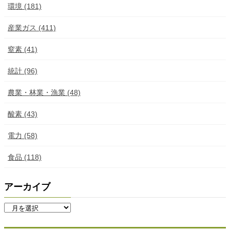
環境 (181)
産業ガス (411)
窒素 (41)
統計 (96)
農業・林業・漁業 (48)
酸素 (43)
電力 (58)
食品 (118)
アーカイブ
ア
ー
カ
イ