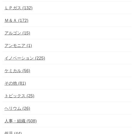
ＬＰガス (132)
Ｍ＆Ａ (172)
アルゴン (15)
アンモニア (1)
イノベーション (225)
ケミカル (56)
その他 (81)
トピックス (25)
ヘリウム (26)
人事・組織 (508)
低温 (44)