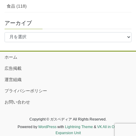
食品 (118)
アーカイブ
ア
ー
カ
イ
ホーム
ブ
広告掲載
運営組織
プライバシーポリシー
お問い合わせ
Copyright © ガスペディア All Rights Reserved.
Powered by
WordPress
with
Lightning Theme
&
VK All in One
Expansion Unit