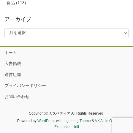
食品 (118)
アーカイブ
ア
ー
カ
イ
ホーム
ブ
広告掲載
運営組織
プライバシーポリシー
お問い合わせ
Copyright © ガスペディア All Rights Reserved.
Powered by
WordPress
with
Lightning Theme
&
VK All in One
Expansion Unit