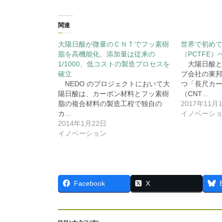
関連
大陽日酸が微量のＣＮＴでフッ素樹
世界で初め
脂を高機能化、添加量は従来の
（PCTFE
1/1000、低コストの製造プロセスを
大陽日酸と
確立
プ会社の東
NEDO のプロジェクトにおいて大
つ「長尺カ
陽日酸は、カーボン材料とフッ素樹
（CNT…
脂の複合材料の製造工程で独自の
2017年11月
カ…
イノベーシ
2014年1月22日
イノベーション
Facebook
X