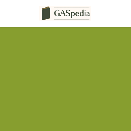
コ
ナ
ン
ビ
テ
ゲ
ン
ー
ツ
シ
へ
ョ
ス
ン
キ
に
ッ
移
プ
動