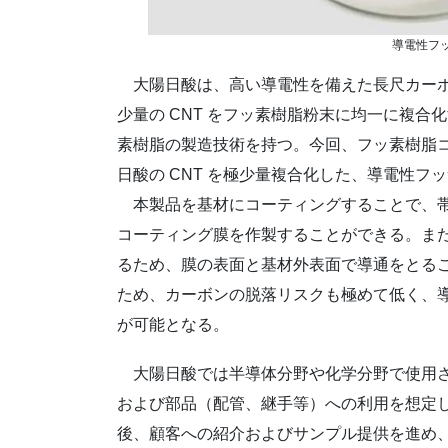
導電性フ
大陽日酸は、高い導電性を備えた長尺カーボン
少量の CNT をフッ素樹脂粉末に均一に複
素樹脂の製造技術を持つ。今回、フッ素樹脂
日酸の CNT を極少量複合化した、導電性フ
本製品を基材にコーティングすることで、帯電防
コーティング膜を作製することができる。ま
るため、膜の表面と基材外表面で導通をとるこ
ため、カーボンの脱落リスクも極めて低く、
が可能となる。
大陽日酸では半導体分野や化学分野で使用さ
および部品（配管、継手等）への利用を想定
後、顧客への紹介およびサンプル提供を進め