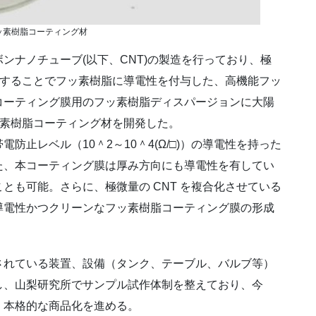
ッ素樹脂コーティング材
ナノチューブ(以下、CNT)の製造を行っており、極
合化することでフッ素樹脂に導電性を付与した、高機能フッ
コーティング膜用のフッ素樹脂ディスパージョンに大陽
ッ素樹脂コーティング材を開発した。
止レベル（10＾2～10＾4(Ω/□)）の導電性を持った
た、本コーティング膜は厚み方向にも導電性を有してい
とも可能。さらに、極微量の CNT を複合化させている
導電性かつクリーンなフッ素樹脂コーティング膜の形成
れている装置、設備（タンク、テーブル、バルブ等）
し、山梨研究所でサンプル試作体制を整えており、今
、本格的な商品化を進める。