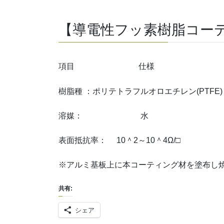
【導電性フッ素樹脂コー
項目 仕様
樹脂種 ：ポリテトラフルオロエチレン(PTFE)
溶媒： 水
表面抵抗率： 10＾2～10＾4Ω/□
※アルミ基板上に本コーティング材を塗布し
共有:
シェア