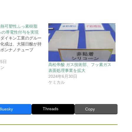
て熱可塑性ふっ素樹脂
）への導電性付与を実現
ダイキン工業のグルー
邦化成は、大陽日酸が持
ーボンナノチューブ
15日
高松帝酸 ガス技術部、フッ素ガス
ョン
表面処理事業を拡大
2024年6月30日
ケミカル
Threads
Bluesky
Copy