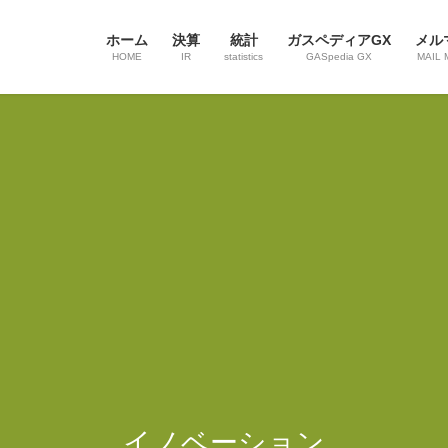
ホーム
決算
統計
ガスペディアGX
メル
HOME
IR
statistics
GASpedia GX
MAIL 
イノベーション