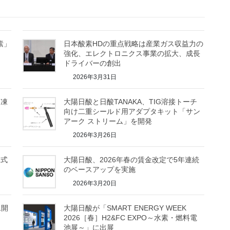
素」
日本酸素HDの重点戦略は産業ガス収益力の
強化、エレクトロニクス事業の拡大、成長
ドライバーの創出
2026年3月31日
「凍
大陽日酸と日酸TANAKA、TIG溶接トーチ
向け二重シールド用アダプタキット「サン
アーク ストリーム」を開発
2026年3月26日
ハ式
大陽日酸、2026年春の賃金改定で5年連続
のベースアップを実施
2026年3月20日
ム開
大陽日酸が「SMART ENERGY WEEK
2026［春］H2&FC EXPO～水素・燃料電
池展～」に出展