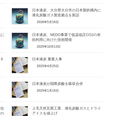
日本液炭、大分県大分市の日本製鉄構内に
液化炭酸ガス製造拠点を新設
2026年5月16日
化に
日本液炭、NEDO事業で低温低圧CO2の有
効利用に向けた技術開発
2025年10月13日
9
日本液炭 重要人事
2025年4月25日
日本液炭が国際炭酸を吸収合併
2025年1月15日
殺虫
上毛天然瓦斯工業、液化炭酸ガスとドライ
材の
アイスを値上げ