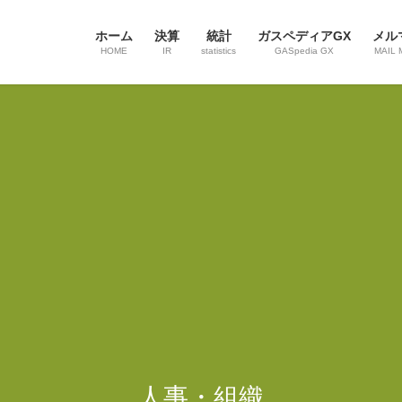
ホーム
決算
統計
ガスペディアGX
メル
HOME
IR
statistics
GASpedia GX
MAIL 
人事・組織