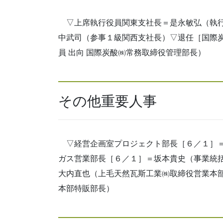
▽上席執行役員関東支社長＝是永敏弘（執行
中武司（参事１級関西支社長）▽退任［国際
員 出向 国際炭酸㈱常務取締役管理部長）
その他重要人事
▽経営企画室プロジェクト部長［６／１］＝
ガス営業部長［６／１］＝坂本貴史（事業統
大内直也（上毛天然瓦斯工業㈱取締役営業本部
本部特販部長）