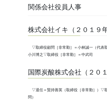
関係会社役員人事
株式会社イキ（２０１９年
▽取締役顧問［非常勤］＝小林誠一（代表取
小川博之▽取締役［非常勤］＝中武司
国際炭酸株式会社（２０１
▽退任＝賢持善英（取締役［非常勤］）▽取
問）