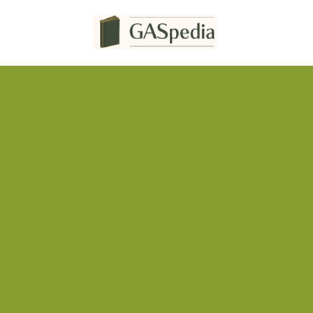
コ
ナ
ン
ビ
テ
ゲ
ン
ー
ツ
シ
へ
ョ
ス
ン
キ
に
ッ
移
プ
動