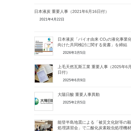
日本液炭 重要人事（2021年6月16日付）
2021年4月22日
日本液炭「バイオ由来 CO₂の液化事業
向けた共同検討に関する覚書」を締結
2026年3月5日
上毛天然瓦斯工業 重要人事（2025年6月
日付）
2025年6月9日
大陽日酸 重要人事異動
2025年2月5日
能登半島地震による「被災文化財等の
処理講習会」で二酸化炭素殺虫処理機