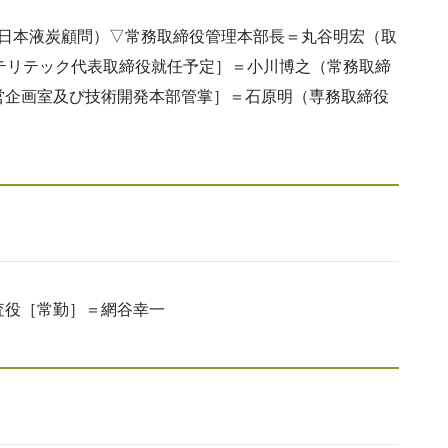
 日本液炭顧問）▽常務取締役管理本部長＝丸谷明宏（取
テリテック代表取締役就任予定］＝小川博之（常務取締
営企画室及び技術開発本部管掌］＝石原明（専務取締役
役［常勤］＝網谷幸一