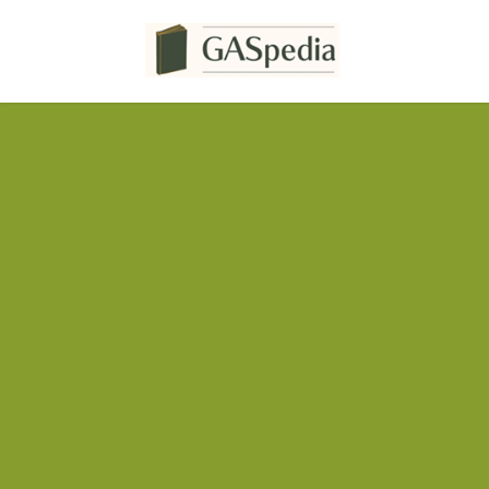
コ
ナ
ン
ビ
テ
ゲ
ン
ー
ツ
シ
へ
ョ
ス
ン
キ
に
ッ
移
プ
動