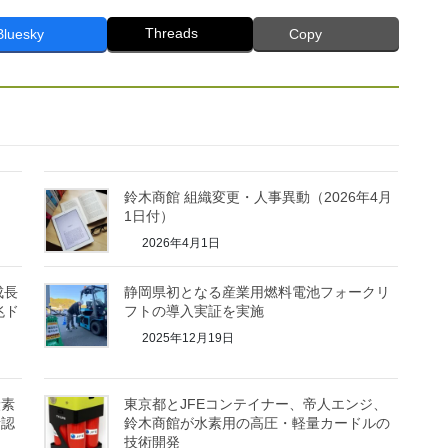
Threads
Bluesky
Copy
鈴木商館 組織変更・人事異動（2026年4月
1日付）
2026年4月1日
成長
静岡県初となる産業用燃料電池フォークリ
兆ド
フトの導入実証を実施
2025年12月19日
炭素
東京都とJFEコンテイナー、帝人エンジ、
素認
鈴木商館が水素用の高圧・軽量カードルの
技術開発