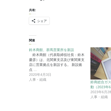
共有:
シェア
関連
鈴木商館、群馬営業所を新設
鈴木商館（代表取締役社長：鈴木
慶彦）は、北関東支店及び東関東支
店に営業拠点を新設する。 新設拠
点 …
2020年4月3日
人事・組織
鈴商総合ガス
動（2023年
2023年6月2
人事・組織