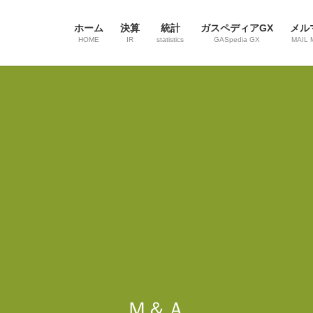
ホーム
決算
統計
ガスペディアGX
メル
HOME
IR
statistics
GASpedia GX
MAIL 
Ｍ＆Ａ