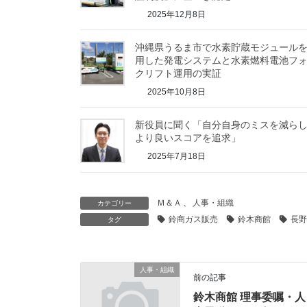
2025年12月8日
沖縄県うるま市で水素貯蔵モジュール
用した発電システムと水素燃料電池フ
クリフト運用の実証
2025年10月8日
新役員に聞く「自分自身のミスを減ら
より良いスコアを追求」
2025年7月18日
Ｍ＆Ａ
、
人事・組織
カテゴリー
鈴商ガス販売
鈴木商館
長野
タグ
人事・組織
前の記事
鈴木商館 理事委嘱・人