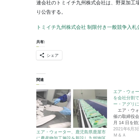
連会社のトミイチ九州株式会社は、野菜加工
り公告する。
トミイチ九州株式会社 制限付き一般競争入札公
共有:
シェア
関連
エア・ウォ
を会社分割
ー・アグリ
エア・ウォ
催の取締役会に
月 14 日を
2021年6月3
エア・ウォーター、鹿児島県鹿屋市
Ｍ＆Ａ
に農産物加工施設を新設し九州地区