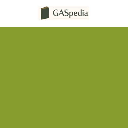
コ
ナ
ン
ビ
テ
ゲ
ン
ー
ツ
シ
へ
ョ
ス
ン
キ
に
ッ
移
プ
動