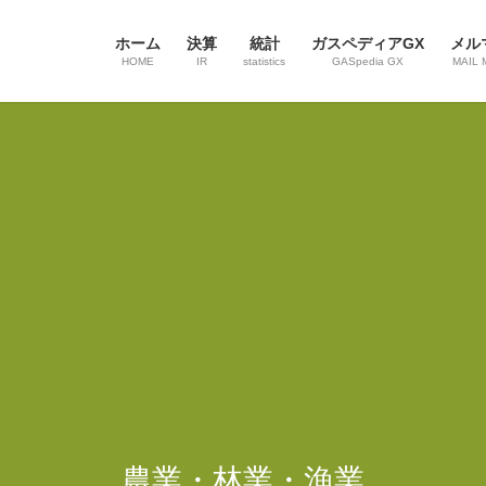
ホーム
決算
統計
ガスペディアGX
メル
HOME
IR
statistics
GASpedia GX
MAIL 
農業・林業・漁業