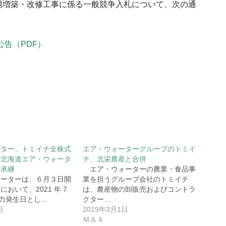
場増築・改修工事に係る一般競争入札について、次の通
告（PDF）
ーター、トミイチ全株式
エア・ウォーターグループのトミイ
で北海道エア・ウォータ
チ、北栄農産と合併
に承継
エア・ウォーターの農業・食品事
ーターは、６月３日開
業を担うグループ会社のトミイチ
おいて、2021 年 7
は、農産物の卸販売およびコントラ
効力発生日とし…
クター…
日
2019年3月1日
Ｍ＆Ａ