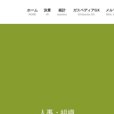
ホーム
決算
統計
ガスペディアGX
メル
HOME
IR
statistics
GASpedia GX
MAIL 
人事・組織