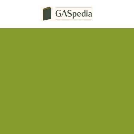
コ
ナ
ン
ビ
テ
ゲ
ン
ー
ツ
シ
へ
ョ
ス
ン
キ
に
ッ
移
プ
動