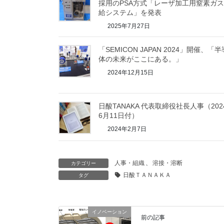
採用のPSA方式「レーザ加工用窒素ガ
給システム」を発表
2025年7月27日
「SEMICON JAPAN 2024」開催、「半
体の未来がここにある。」
2024年12月15日
日酸TANAKA 代表取締役社長人事（202
6月11日付）
2024年2月7日
人事・組織
、
溶接・溶断
カテゴリー
日酸ＴＡＮＡＫＡ
タグ
イノベーション
前の記事