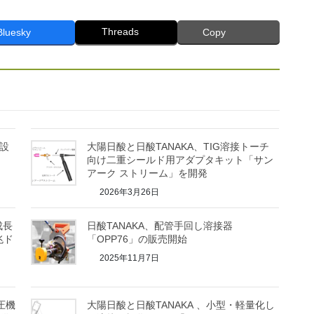
Threads
Bluesky
Copy
を設
大陽日酸と日酸TANAKA、TIG溶接トーチ
向け二重シールド用アダプタキット「サン
アーク ストリーム」を開発
2026年3月26日
成長
日酸TANAKA、配管手回し溶接器
兆ド
「OPP76」の販売開始
2025年11月7日
圧機
大陽日酸と日酸TANAKA 、小型・軽量化し