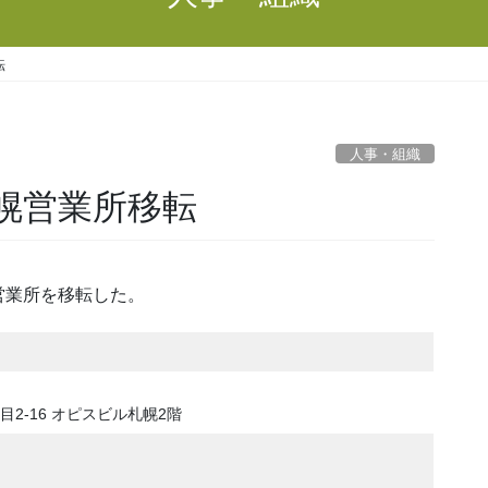
転
人事・組織
幌営業所移転
営業所を移転した。
2-16 オピスビル札幌2階