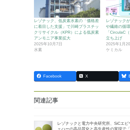
レゾナック、低炭素水素の「価格差
レゾナック
に着目した支援」で川崎プラスチッ
や繊維の循
クリサイクル（KPR）による低炭素
「Circul
アンモニア事業拡大
立ち上げ
2025年10月7日
2025年1月2
水素
ケミカル
Facebook
X
関連記事
レゾナックと電力中央研究所、SiCエピ
ェハーの高品質化と高生産性の実現で