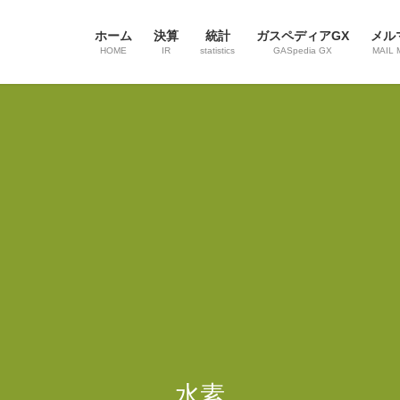
ホーム
決算
統計
ガスペディアGX
メル
HOME
IR
statistics
GASpedia GX
MAIL 
水素