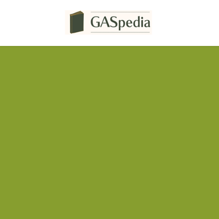
コ
ナ
ン
ビ
テ
ゲ
ン
ー
ツ
シ
へ
ョ
ス
ン
キ
に
ッ
移
プ
動