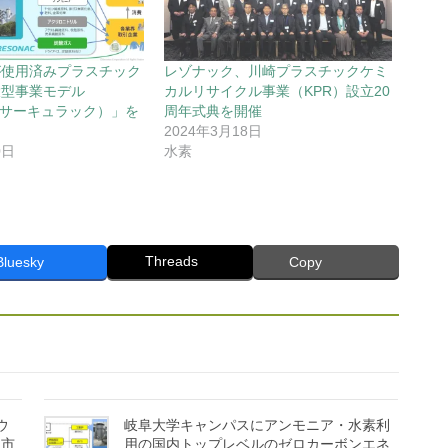
が使用済みプラスチック
レゾナック、川崎プラスチックケミ
環型事業モデル
カルリサイクル事業（KPR）設立20
aC（サーキュラック）」を
周年式典を開催
2024年3月18日
0日
水素
Threads
Bluesky
Copy
ウ
岐阜大学キャンパスにアンモニア・水素利
「市
用の国内トップレベルのゼロカーボンエネ