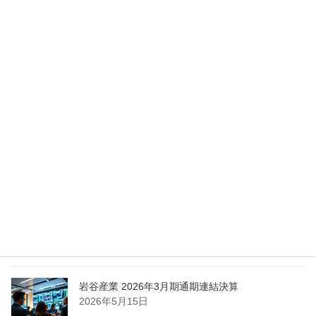
Nippon Sanso Euro-Holding、AI研究・イノベーシ
ョンへの支援で倫理やデジタル化への取り組み強
化
2026年5月27日
エア・ウォーター、経営体制を見直し業務執行を
担う取締役を一新
2026年5月25日
日本液炭、大分県大分市の日本製鉄構内に液化炭
酸ガス製造拠点を新設
2026年5月16日
岩谷産業 2026年3月期通期連結決算
2026年5月15日