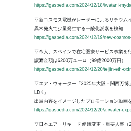
https://igaspedia.com/2024/12/18/iwatani-my
▽新コスモス電機がレーザーによるリチウム
異常発火で少量発生する一酸化炭素を検知
https://igaspedia.com/2024/12/19/new-cosmos-l
▽帝人、スペインで在宅医療サービス事業を行う
譲渡金額は6200万ユーロ（99億2000万円）
https://igaspedia.com/2024/12/20/teijin-eth-ox
▽エア・ウォーター「2025年大阪・関西万
LDK」
出展内容をイメージしたプロモーション動画
https://igaspedia.com/2024/12/20/airwater-exp
▽日本エア・リキード 組織変更・重要人事（20