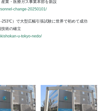
、産業・医療ガス事業本部を新設
personnel-change-20250101/
-253℃）で大型広幅引張試験に世界で初めて成功
価技術の確立
zukishokan-u-tokyo-nedo/