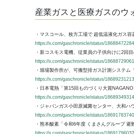
産業ガスと医療ガスのウ
・マスコール、枚方工場で 超低温液化ガス容
https://x.com/gaschronicle/status/186884722
・新コスモス電機、従業員の子供向けに2回
https://x.com/gaschronicle/status/186887290
・堀場製作所が、可搬型排ガス計測システム「VE
https://x.com/gaschronicle/status/186892312
・日本電熱「第15回ものづくり大賞NAGANO 
https://x.com/gaschronicle/status/186893493
・ジャパンガス小田原滅菌センター、大和ハウ
https://x.com/gaschronicle/status/186917837
・熊本酸素「令和6年度 くまさんグループ 避
https://x.com/gaschronicle/status/186917960