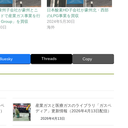
豪州子会社が豪州とニ
日本酸素HD子会社が豪州北・西部
ンドで産業ガス事業を行
のLPG事業を買収
s Group」を買収
2024年5月30日
20日
海外
Threads
Bluesky
Copy
スペ
産業ガスと医療ガスのライブラリ「ガスペ
信）
ディア」更新情報（2026年4月13日配信）
2026年4月13日