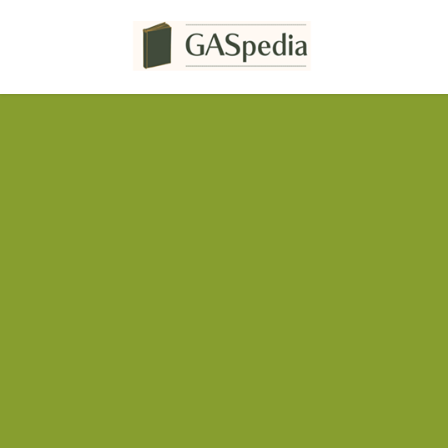
コ
ナ
ン
ビ
テ
ゲ
ン
ー
ツ
シ
へ
ョ
ス
ン
キ
に
ッ
移
プ
動