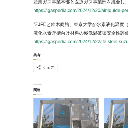
産業ガス事業本部と医療ガス事業部を統合し
https://igaspedia.com/2024/12/20/airliquide-
▽JFEと鈴木商館、東京大学が水素液化温度（
液化水素貯槽向け材料の極低温破壊安全性評
https://igaspedia.com/2024/12/22/jfe-steel-su
共有:
シェア
関連