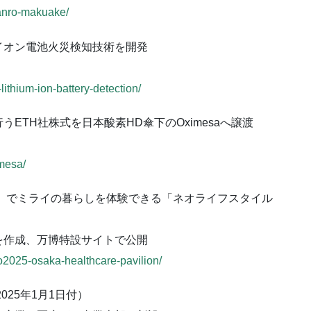
danro-makuake/
イオン電池火災検知技術を開発
ithium-ion-battery-detection/
ETH社株式を日本酸素HD傘下のOximesaへ譲渡
imesa/
博」でミライの暮らしを体験できる「ネオライフスタイル
を作成、万博特設サイトで公開
o2025-osaka-healthcare-pavilion/
25年1月1日付）