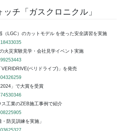
ォッチ「ガスクロニクル」
器（LGC）のカットモデル を使った安全講習を実施
8418433035
目の火災実験見学・会社見学イベント実施
6199253443
RIDRIVE(ベリドライブ)」を発売
1304326259
2024」で大賞を受賞
1474530346
ス工業のZEB施工事例で紹介
4008225905
難・防災訓練を実施」
3203625327