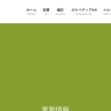
ホーム
決算
統計
ガスペディアGX
メル
HOME
IR
statistics
GASpedia GX
MAIL 
更新情報