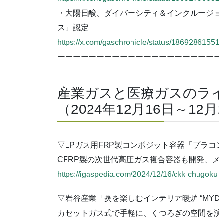
・大陽日酸、ダイバーシティ＆インクルージョン認
ス」認定
https://x.com/gaschronicle/status/186928615
ーーーーーーーーーーーーーーーーーーーー
産業ガスと医療ガスのラ
（2024年12月16日～12
▽LPガス用FRP製コンポジット容器「プラコ
CFRP製の次世代高圧ガス複合容器も開発、
https://igaspedia.com/2024/12/16/ckk-chugok
▽岩谷産業「炎を楽しむインテリア暖炉 “MYDA
カセットガス式で手軽に、くつろぎの空間を