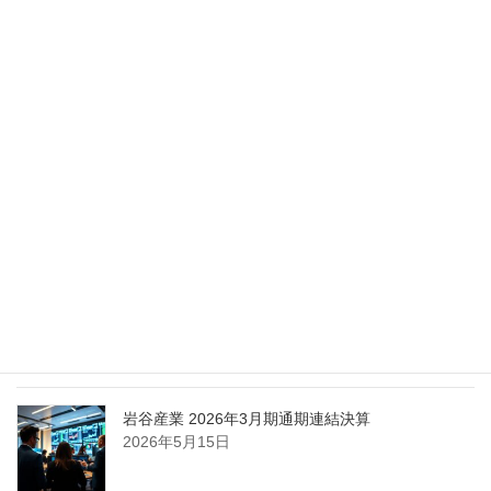
Nippon Sanso Euro-Holding、AI研究・イノベーシ
ョンへの支援で倫理やデジタル化への取り組み強
化
2026年5月27日
エア・ウォーター、経営体制を見直し業務執行を
担う取締役を一新
2026年5月25日
日本液炭、大分県大分市の日本製鉄構内に液化炭
酸ガス製造拠点を新設
2026年5月16日
岩谷産業 2026年3月期通期連結決算
2026年5月15日