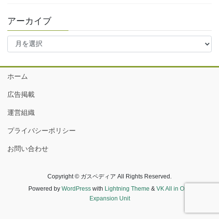
アーカイブ
ア
ー
カ
イ
ホーム
ブ
広告掲載
運営組織
プライバシーポリシー
お問い合わせ
Copyright © ガスペディア All Rights Reserved.
Powered by
WordPress
with
Lightning Theme
&
VK All in One
Expansion Unit