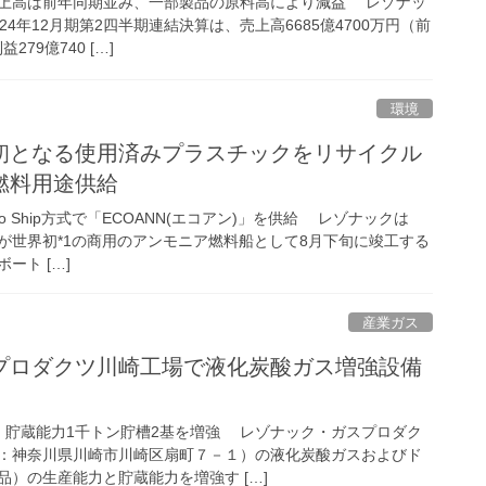
上高は前年同期並み、一部製品の原料高により減益 レゾナッ
4年12月期第2四半期連結決算は、売上高6685億4700万円（前
79億740 […]
環境
初となる使用済みプラスチックをリサイクル
燃料用途供給
to Ship方式で「ECOANN(エコアン)」を供給 レゾナックは
郵船が世界初*1の商用のアンモニア燃料船として8月下旬に竣工する
ート […]
産業ガス
プロダクツ川崎工場で液化炭酸ガス増強設備
、貯蔵能力1千トン貯槽2基を増強 レゾナック・ガスプロダク
：神奈川県川崎市川崎区扇町７－１）の液化炭酸ガスおよびド
）の生産能力と貯蔵能力を増強す […]