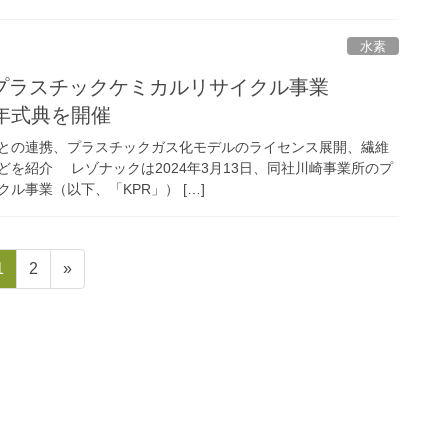
水素
プラスチックケミカルリサイクル事業
周年式典を開催
との連携、プラスチックガス化モデルのライセンス展開、繊維
を紹介 レゾナックは2024年3月13日、同社川崎事業所のプ
ル事業（以下、「KPR」） […]
固
固
1
2
»
定
定
ペ
ペ
ー
ー
ジ
ジ