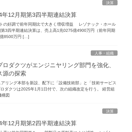
決算
24年12月期第3四半期連結決算
トの好調で前年同期比で大きく増収増益 レゾナック・ホール
期第3四半期連結決算は、売上高1兆0275億4900万円（前年同期
8500万円 […]
人事・組織
プロダクツがエンジニヤリング部門を強化、
ス源の探索
ンジニアリング本部を新設、配下に「設備技術部」と「技術サービス
ダクツは2025年1月1日付で、次の組織改定を行う。 経営組
機構図
決算
24年12月期第2四半期連結決算