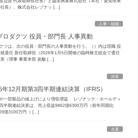
渡辺賢 代表取締役社長）と協栄興業株式会社（本社：愛知県東
社長）、株式会社レゾナッ […]
人事・組織
ロダクツ 役員・部門長 人事異動
ツは、次の役員・部門長の人事異動を行う。（）内は現職 役
就退任 新任取締役（2026年1月5日開催の臨時株主総会で選任
（理事 事業本部 炭酸 […]
決算
25年12月期第3四半期連結決算（IFRS）
や一部製品の値上げにより増収増益 レゾナック・ホールディ
3四半期連結決算は、売上収益9862億6300万円（前年同期比
億3100万円（ […]
水素