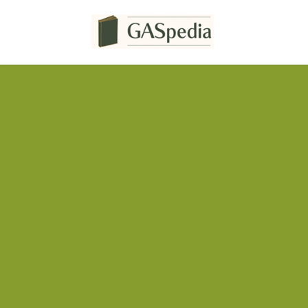
コ
ナ
ン
ビ
テ
ゲ
ン
ー
ツ
シ
へ
ョ
ス
ン
キ
に
ッ
移
プ
動