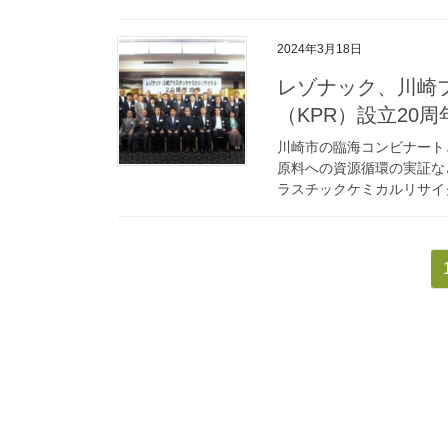
2024年3月18日
レゾナック、川崎
（KPR）設立20
川崎市の臨海コンビナート
原料への資源循環の実証など
ラスチックケミカルリサイク
投
稿
の
ペ
ー
ジ