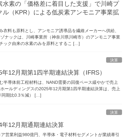
素水素の「価格差に着目した支援」で川崎プ
クル（KPR）による低炭素アンモニア事業拡
み衣料も原料とし、アンモニア誘導品を繊維メーカーへ供給、
ゾナックは、川崎事業所（神奈川県川崎市）のアンモニア事業
ック由来の水素のみを原料とするこ […]
決算
25年12月期第1四半期連結決算（IFRS）
む半導体前工程材料は、NAND需要の回復ペース緩やかで売上
ールディングスの2025年12月期第1四半期連結決算は、売上
同期比0.3％減） […]
決算
24年12月期通期連結決算
はコア営業利益980億円、半導体・電子材料セグメントが業績牽引