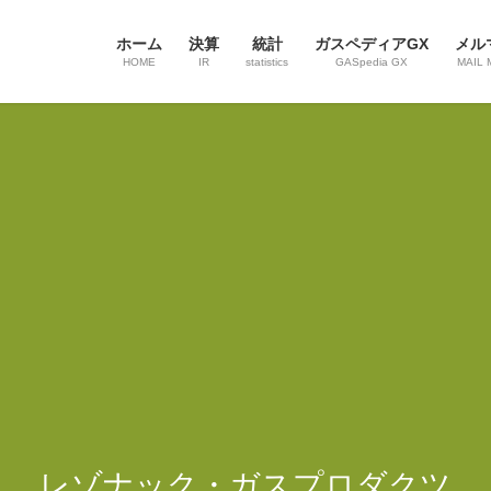
ホーム
決算
統計
ガスペディアGX
メル
HOME
IR
statistics
GASpedia GX
MAIL 
レゾナック・ガスプロダクツ