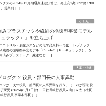
スの2024年12月期通期連結決算は、売上高1兆3892億7700
、営業利 […]
ケミカル
済みプラスチックや繊維の循環型事業モデル
サーキュラック）」を立ち上げ
ロニトリル・炭酸ガスなどの化学品原料へ再生 レゾナック
繊維の循環型事業モデル「CirculaC（サーキュラック）」を
済みプラスチック・繊維など […]
人事・組織
プロダクツ 役員・部門長の人事異動
ツは、次の役員・部門長の人事異動を行う。（）内は現職 役
項変更 (2025年1月1日付) ▽社長執行役員＝山口立太（社長
行役員 事業本部長 […]