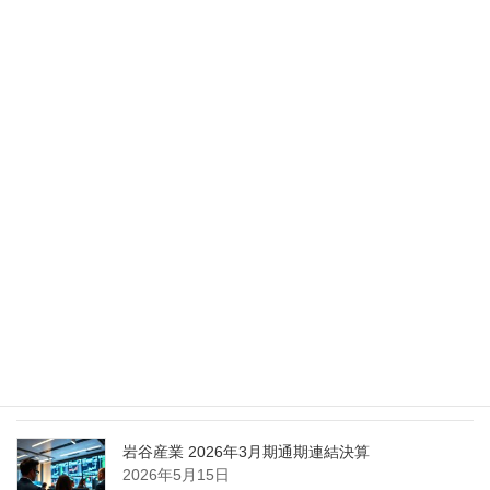
Nippon Sanso Euro-Holding、AI研究・イノベーシ
ョンへの支援で倫理やデジタル化への取り組み強
化
2026年5月27日
エア・ウォーター、経営体制を見直し業務執行を
担う取締役を一新
2026年5月25日
日本液炭、大分県大分市の日本製鉄構内に液化炭
酸ガス製造拠点を新設
2026年5月16日
岩谷産業 2026年3月期通期連結決算
2026年5月15日