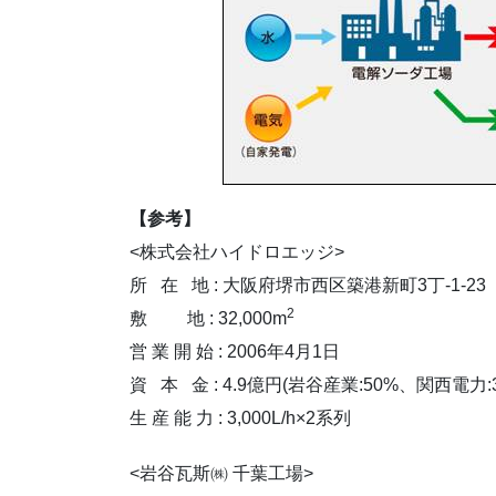
【参考】
<株式会社ハイドロエッジ>
所 在 地 : 大阪府堺市西区築港新町3丁-1-23
2
敷 地 : 32,000m
営 業 開 始 : 2006年4月1日
資 本 金 : 4.9億円(岩谷産業:50%、関西電力:39
生 産 能 力 : 3,000L/h×2系列
<岩谷瓦斯㈱ 千葉工場>