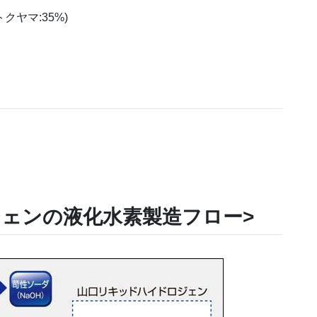
トクヤマ:35%)
ジェンの液化水素製造フロー>