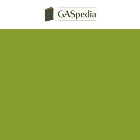
コ
ナ
ン
ビ
テ
ゲ
ン
ー
ツ
シ
へ
ョ
ス
ン
キ
に
ッ
移
プ
動