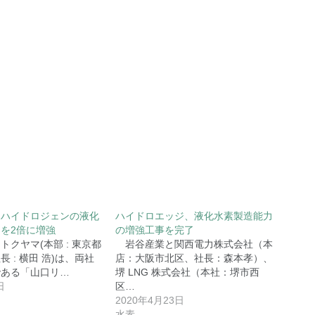
ドハイドロジェンの液化
ハイドロエッジ、液化水素製造能力
を2倍に増強
の増強工事を完了
クヤマ(本部 : 東京都
岩谷産業と関西電力株式会社（本
 : 横田 浩)は、両社
店：大阪市北区、社長：森本孝）、
である「山口リ…
堺 LNG 株式会社（本社：堺市西
日
区…
2020年4月23日
水素