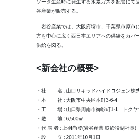
ソーダ生産時に発生する水素ガスを配管にて
谷産業が販売する。
岩谷産業では、大阪府堺市、千葉県市原市に
方を中心に広く西日本エリアへの供給をカバ
供給を図る。
<新会社の概要>
・社 名 : 山口リキッドハイドロジェン株
・本 社 : 大阪市中央区本町3-6-4
・工 場 : 山口県周南市御影町1-1 トク
・敷 地 : 6,500㎡
・代 表 者 : 上羽尚登(岩谷産業 取締役副社長)
・設 立 : 2011年10月1日