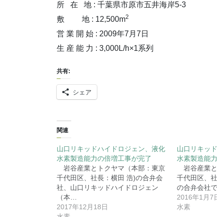
所 在 地 : 千葉県市原市五井海岸5-3
2
敷 地 : 12,500m
営 業 開 始 : 2009年7月7日
生 産 能 力 : 3,000L/h×1系列
共有:
シェア
関連
山口リキッドハイドロジェン、液化
山口リキッ
水素製造能力の倍増工事が完了
水素製造能力
岩谷産業とトクヤマ（本部：東京
岩谷産業とト
千代田区、社長：横田 浩)の合弁会
千代田区、社長
社、山口リキッドハイドロジェン
の合弁会社
（本…
2016年1月7
2017年12月18日
水素
水素