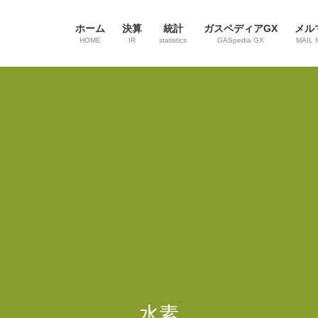
ホーム
決算
統計
ガスペディアGX
メル
HOME
IR
statistics
GASpedia GX
MAIL 
水素