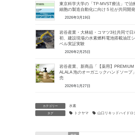
東京科学大学の「TP-MVST療法」で治
細胞の製造自動化に向け５社が共同開
2026年3月19日
岩谷産業・大林組・コマツ3社共同で日
初、建設現場の水素燃料電池搭載油圧
ベル実証実験
2026年2月25日
岩谷産業、新商品「【薬用】PREMIUM
ALALA 泡のオーガニックハンドソープ
売
2026年1月27日
水素
カテゴリー
トクヤマ
山口リキッドハイドロ
タグ