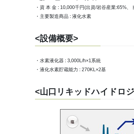
・資 本 金 : 10,000千円(出資/岩谷産業:65%、
・主要製造商品 : 液化水素
<設備概要>
・水素液化器 : 3,000L/h×1系統
・液化水素貯蔵能力 : 270KL×2基
<山口リキッドハイドロ