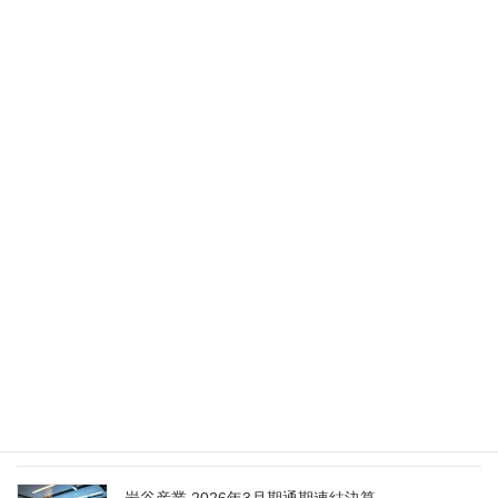
異動（2026年5月28日付）
2026年5月28日
Nippon Sanso Euro-Holding、AI研究・イノベーシ
ョンへの支援で倫理やデジタル化への取り組み強
化
2026年5月27日
エア・ウォーター、経営体制を見直し業務執行を
担う取締役を一新
2026年5月25日
日本液炭、大分県大分市の日本製鉄構内に液化炭
酸ガス製造拠点を新設
2026年5月16日