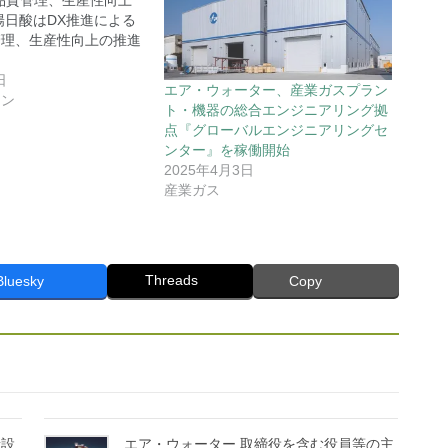
品質管理、生産性向上
日酸はDX推進による
管理、生産性向上の推進
日
エア・ウォーター、産業ガスプラン
ョン
ト・機器の総合エンジニアリング拠
点『グローバルエンジニアリングセ
ンター』を稼働開始
2025年4月3日
産業ガス
Threads
Bluesky
Copy
新設
エア・ウォーター 取締役を含む役員等の主