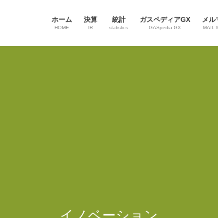
ホーム
決算
統計
ガスペディアGX
メル
HOME
IR
statistics
GASpedia GX
MAIL 
イノベーション