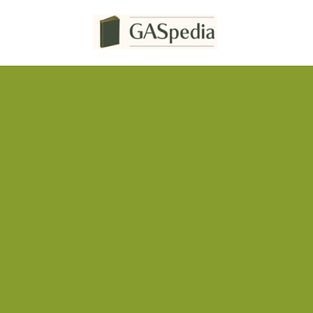
コ
ナ
ン
ビ
テ
ゲ
ン
ー
ツ
シ
へ
ョ
ス
ン
キ
に
ッ
移
プ
動