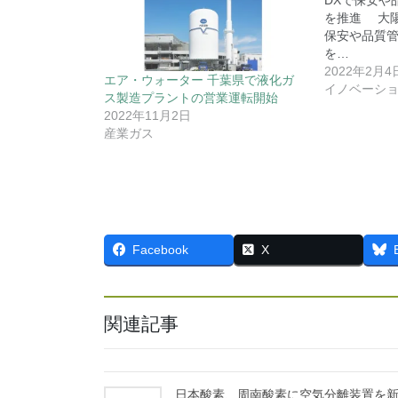
DXで保安や
を推進 大陽
保安や品質
を…
2022年2月4
エア・ウォーター 千葉県で液化ガ
イノベーシ
ス製造プラントの営業運転開始
2022年11月2日
産業ガス
Facebook
X
関連記事
日本酸素、周南酸素に空気分離装置を