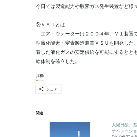
今日では製造能力や酸素ガス発生装置など様
③ＶＳＵとは
エア・ウォーターは２００４年、Ｖ１装置で
型液化酸素・窒素製造装置ＶＳＵを開発した
着した液化ガスの安定供給を可能にするとと
給体制を確立した。
共有:
シェア
関連
大陽日酸、
オペレーシ