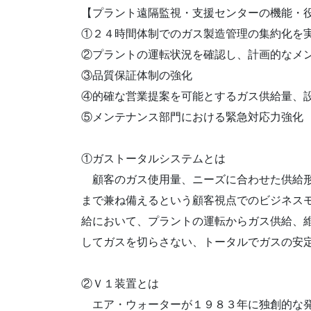
【プラント遠隔監視・支援センターの機能・
①２４時間体制でのガス製造管理の集約化を
②プラントの運転状況を確認し、計画的なメ
③品質保証体制の強化
④的確な営業提案を可能とするガス供給量、
⑤メンテナンス部門における緊急対応力強化
①ガストータルシステムとは
顧客のガス使用量、ニーズに合わせた供給形
まで兼ね備えるという顧客視点でのビジネス
給において、プラントの運転からガス供給、
してガスを切らさない、トータルでガスの安
②Ｖ１装置とは
エア・ウォーターが１９８３年に独創的な発