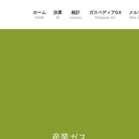
ホーム
決算
統計
ガスペディアGX
メル
HOME
IR
statistics
GASpedia GX
MAIL 
産業ガス