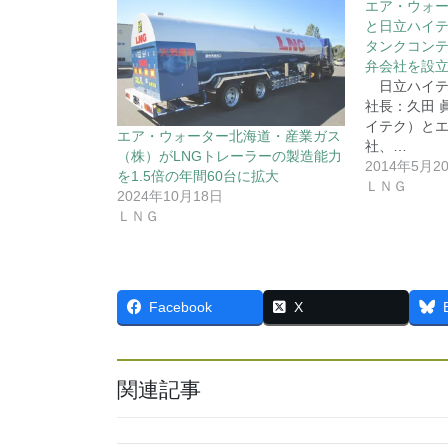
エア・ウォ
と日立ハイテ
タンクコン
弁会社を設
日立ハイテ
社長：久田 
イテク）と
エア・ウォーター北海道・産業ガス
社、…
（株）がLNGトレーラーの製造能力
2014年5月2
を1.5倍の年間60台に拡大
ＬＮＧ
2024年10月18日
ＬＮＧ
Facebook
X
関連記事