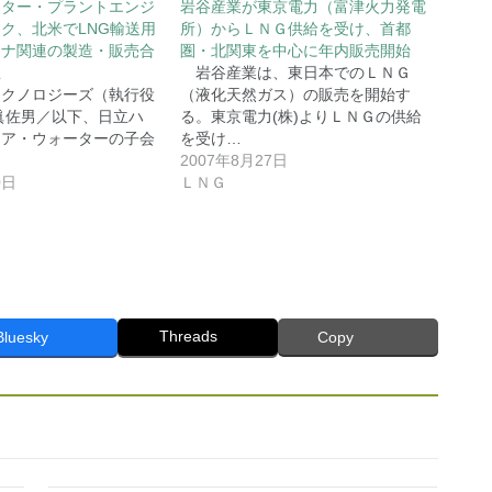
ーター・プラントエンジ
岩谷産業が東京電力（富津火力発電
ク、北米でLNG輸送用
所）からＬＮＧ供給を受け、首都
テナ関連の製造・販売合
圏・北関東を中心に年内販売開始
立
岩谷産業は、東日本でのＬＮＧ
クノロジーズ（執行役
（液化天然ガス）の販売を開始す
眞佐男／以下、日立ハ
る。東京電力(株)よりＬＮＧの供給
エア・ウォーターの子会
を受け…
2007年8月27日
0日
ＬＮＧ
Threads
Bluesky
Copy