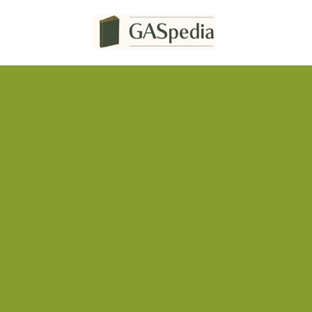
コ
ナ
ン
ビ
テ
ゲ
ン
ー
ツ
シ
へ
ョ
ス
ン
キ
に
ッ
移
プ
動