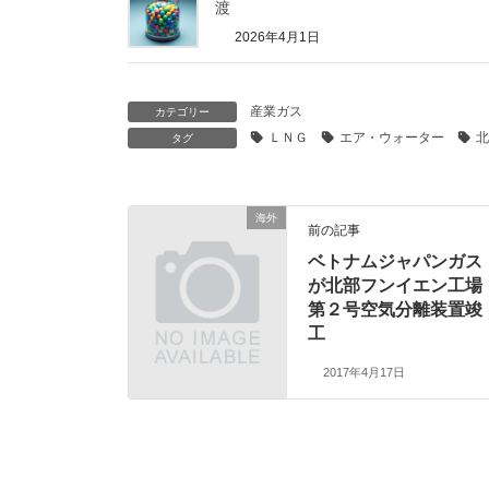
渡
2026年4月1日
産業ガス
カテゴリー
ＬＮＧ
エア・ウォーター
北
タグ
海外
前の記事
ベトナムジャパンガス
が北部フンイエン工場
第２号空気分離装置竣
工
2017年4月17日