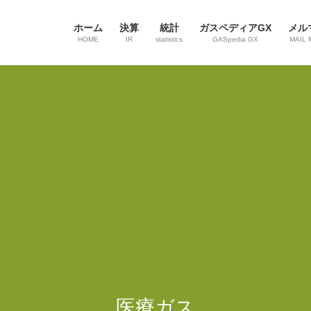
ホーム
決算
統計
ガスペディアGX
メル
HOME
IR
statistics
GASpedia GX
MAIL 
医療ガス