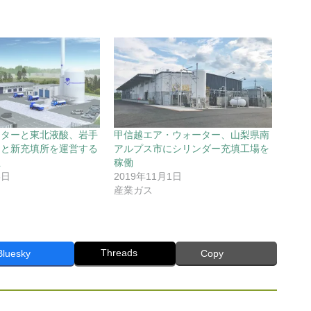
ーターと東北液酸、岩手
甲信越エア・ウォーター、山梨県南
Ｕと新充填所を運営する
アルプス市にシリンダー充填工場を
立
稼働
8日
2019年11月1日
産業ガス
Threads
Bluesky
Copy