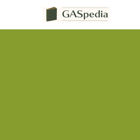
コ
ナ
ン
ビ
テ
ゲ
ン
ー
ツ
シ
へ
ョ
ス
ン
キ
に
ッ
移
プ
動