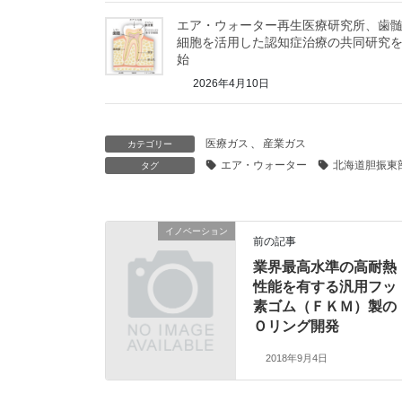
エア・ウォーター再生医療研究所、歯
細胞を活用した認知症治療の共同研究
始
2026年4月10日
医療ガス
、
産業ガス
カテゴリー
エア・ウォーター
北海道胆振東
タグ
イノベーション
前の記事
業界最高水準の高耐熱
性能を有する汎用フッ
素ゴム（ＦＫＭ）製の
Ｏリング開発
2018年9月4日