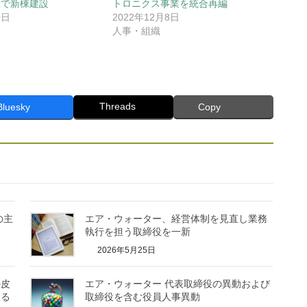
産で新棟建設
トロニクス事業を統合再編
0日
2022年12月8日
人事・組織
Threads
Bluesky
Copy
の主
エア・ウォーター、経営体制を見直し業務
執行を担う取締役を一新
2026年5月25日
の皮
エア・ウォーター 代表取締役の異動および
する
取締役を含む役員人事異動