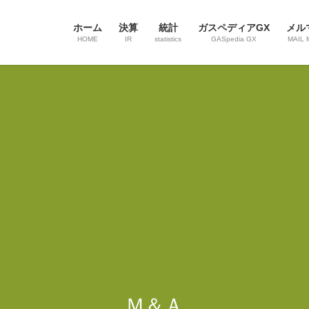
ホーム
決算
統計
ガスペディアGX
メル
HOME
IR
statistics
GASpedia GX
MAIL 
Ｍ＆Ａ