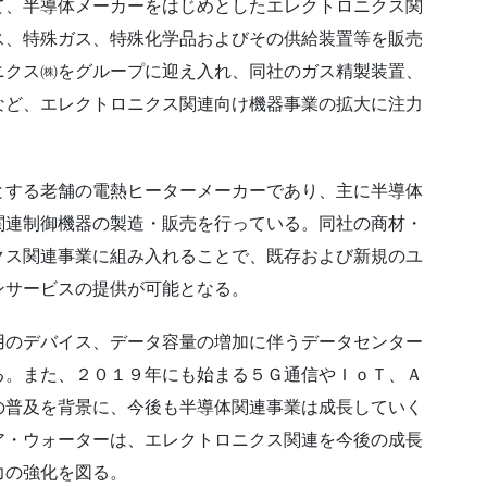
て、半導体メーカーをはじめとしたエレクトロニクス関
ス、特殊ガス、特殊化学品およびその供給装置等を販売
ニクス㈱をグループに迎え入れ、同社のガス精製装置、
など、エレクトロニクス関連向け機器事業の拡大に注力
とする老舗の電熱ヒーターメーカーであり、主に半導体
関連制御機器の製造・販売を行っている。同社の商材・
クス関連事業に組み入れることで、既存および新規のユ
ンサービスの提供が可能となる。
用のデバイス、データ容量の増加に伴うデータセンター
る。また、２０１９年にも始まる５Ｇ通信やＩｏＴ、Ａ
の普及を背景に、今後も半導体関連事業は成長していく
ア・ウォーターは、エレクトロニクス関連を今後の成長
力の強化を図る。