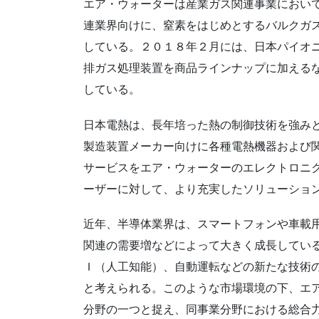
エア・ウォーターは産業ガス関連事業におい
連業界向けに、窒素をはじめとするバルクガ
している。２０１８年２月には、日本パイオ
排ガス処理装置を商品ラインナップに加える
している。
日本電熱は、長年培った熱の制御技術を強み
製造装置メーカー向けに各種電熱機器および
サービスをエア・ウォーターのエレクトロニ
ーザーに対して、より充実したソリューショ
近年、半導体業界は、スマートフォンや車載
関連の需要増などによって大きく成長してい
Ｉ（人工知能）、自動運転などの新たな技術
と考えられる。このような市場環境の下、エ
分野の一つと捉え、同事業分野における総合