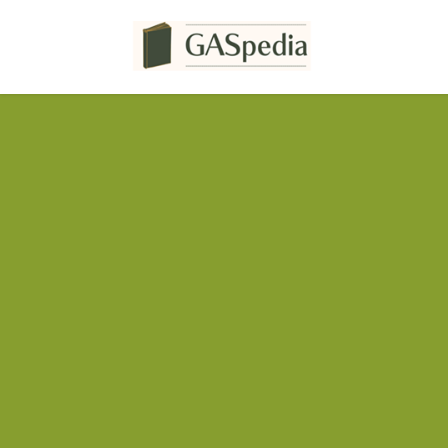
コ
ナ
ン
ビ
テ
ゲ
ン
ー
ツ
シ
へ
ョ
ス
ン
キ
に
ッ
移
プ
動