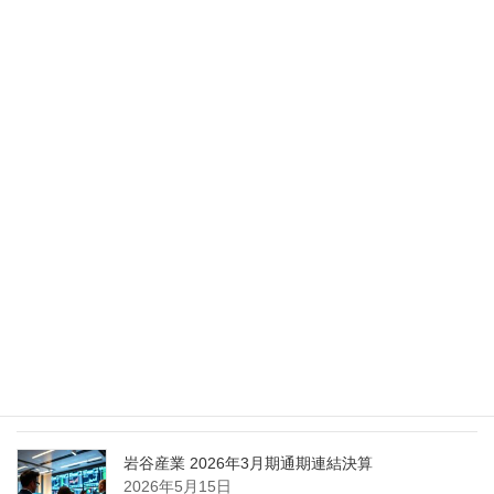
2026年5月28日
Nippon Sanso Euro-Holding、AI研究・イノベーシ
ョンへの支援で倫理やデジタル化への取り組み強
化
2026年5月27日
エア・ウォーター、経営体制を見直し業務執行を
担う取締役を一新
2026年5月25日
日本液炭、大分県大分市の日本製鉄構内に液化炭
酸ガス製造拠点を新設
2026年5月16日
岩谷産業 2026年3月期通期連結決算
2026年5月15日