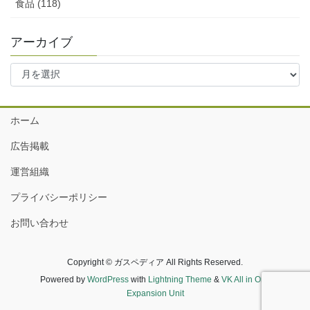
食品 (118)
アーカイブ
ア
ー
カ
イ
ホーム
ブ
広告掲載
運営組織
プライバシーポリシー
お問い合わせ
Copyright © ガスペディア All Rights Reserved.
Powered by
WordPress
with
Lightning Theme
&
VK All in One
Expansion Unit