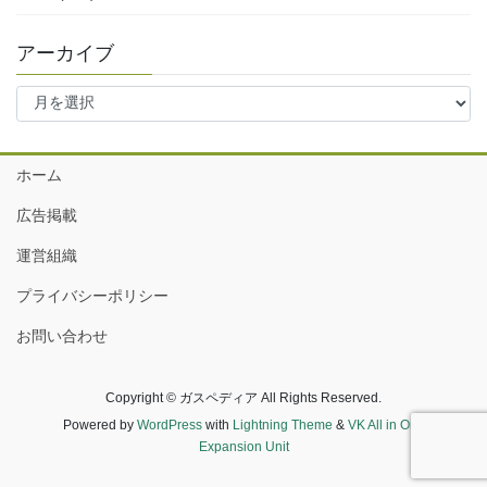
アーカイブ
ア
ー
カ
イ
ホーム
ブ
広告掲載
運営組織
プライバシーポリシー
お問い合わせ
Copyright © ガスペディア All Rights Reserved.
Powered by
WordPress
with
Lightning Theme
&
VK All in One
Expansion Unit