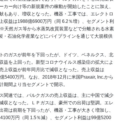
ーカー向け等の新規案件の稼動が開始したことに加え、
の貢献もあり、増収となった。機器・工事では、エレクトロ
益は1988億6900万円（同 6.2％増）、セグメント利
％増）。※天然ガス等から水蒸気改質装置などで分離される水素
精製・石油化学産業などにパイプラインを通じて大規模供
トのガスが前年を下回ったが、ドイツ、ベネルクス、北
収益を上回った。新型コロナウイルス感染症の拡大によ
売上収益が前年同月比で減収となった。売上収益は
400万円。なお、2018年12月に米国Praxair, Inc.から
計期間より当セグメントで開示。
ス関連では、バルクガスの売上収益は、主に中国で減少
減収となった。ＬＰガスは、豪州での出荷は堅調。エレ
出荷は前期を下回ったが、機器・工事が大きく増加し、
100万円（同 1.5％減）、セグメント利益は99億5200