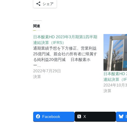
シェア
関連
日本酸素HD 2023年3月期第1四半期
連結決算（IFRS）
通期業績予想を下方修正、営業利益
25億円減、親会社の所有者に帰属す
る純利益20億円減 日本酸素ホ
ー…
2022年7月29日
日本酸素HD 
決算
連結決算（IF
2024年10月
決算
Facebook
X