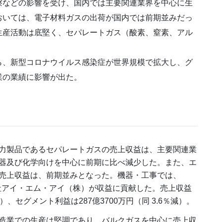
などの影響を受け、国内では主要関連業界を中心に生
おいては、電子材料ガスの出荷が国内では前期並みだっ
生産活動は底堅く、セパレートガス（酸素、窒素、アル
、新型コロナウイルス感染症が世界規模で拡大し、グ
業の業績に影響が出た。
力製品であるセパレートガスの売上収益は、主要関連業
器及び化学向けを中心に前期に比べ減少した。また、エ
売上収益は、前期並みとなった。機器・工事では、
会社アイ・エム・アイ（株）が収益に貢献した。売上収益
減）、セグメント利益は287億3700万円（同 3.6％減）。
造業での生産は堅調であり、バルクガスを中心に売上収