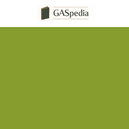
コ
ナ
ン
ビ
テ
ゲ
ン
ー
ツ
シ
へ
ョ
ス
ン
キ
に
ッ
移
プ
動