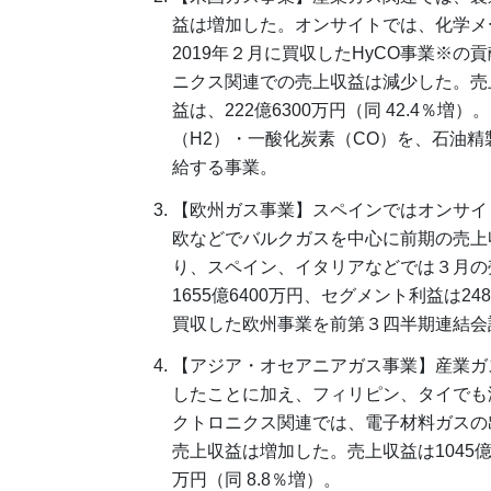
益は増加した。オンサイトでは、化学メ
2019年２月に買収したHyCO事業※
ニクス関連での売上収益は減少した。売上収
益は、222億6300万円（同 42.4
（H2）・一酸化炭素（CO）を、石油
給する事業。
【欧州ガス事業】スペインではオンサイ
欧などでバルクガスを中心に前期の売上
り、スペイン、イタリアなどでは３月の
1655億6400万円、セグメント利益は248億5
買収した欧州事業を前第３四半期連結会
【アジア・オセアニアガス事業】産業ガ
したことに加え、フィリピン、タイでも
クトロニクス関連では、電子材料ガスの
売上収益は増加した。売上収益は1045億4
万円（同 8.8％増）。