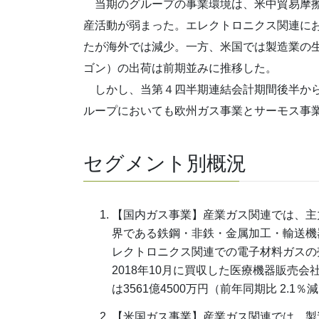
当期のグループの事業環境は、米中貿易摩擦
産活動が弱まった。エレクトロニクス関連に
たが海外では減少。一方、米国では製造業の
ゴン）の出荷は前期並みに推移した。
しかし、当第４四半期連結会計期間後半から
ループにおいても欧州ガス事業とサーモス事
セグメント別概況
【国内ガス事業】産業ガス関連では、主
界である鉄鋼・非鉄・金属加工・輸送機
レクトロニクス関連での電子材料ガスの
2018年10月に買収した医療機器販売
は3561億4500万円（前年同期比 2.1％
【米国ガス事業】産業ガス関連では、製