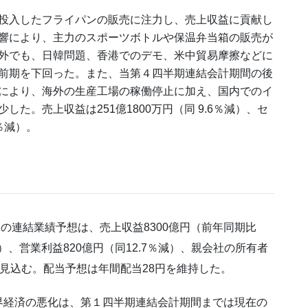
投入したフライパンの販売に注力し、売上収益に貢献し
響により、主力のスポーツボトルや保温弁当箱の販売が
外でも、日韓問題、香港でのデモ、米中貿易摩擦などに
前期を下回った。また、当第４四半期連結会計期間の後
により、海外の生産工場の稼働停止に加え、国内でのイ
た。売上収益は251億1800万円（同 9.6％減）、セ
4％減）。
月）の連結業績予想は、売上収益8300億円（前年同期比
減）、営業利益820億円（同12.7％減）、親会社の所有者
）を見込む。配当予想は年間配当28円を維持した。
経済の悪化は、第１四半期連結会計期間までは現在の