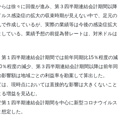
からは徐々に回復が進み、第３四半期連結会計期間以降
イルス感染症の拡大の収束時期が見えない中で、足元の
んで作成しているが、実際の業績等は今後の感染症拡大
としている。業績予想の前提為替レートは、対米ドルは
第１四半期連結会計期間では前年同期比15％程度の減
0％程度の減少、第３四半期連結会計期間以降は前年同
の影響額は地域ごとの利益率を勘案して算出した。
は、現時点においては直接的な影響は大きくないこと
よる増益を見込む。
第１四半期連結会計期間を中心に新型コロナウイルス
と想定した。