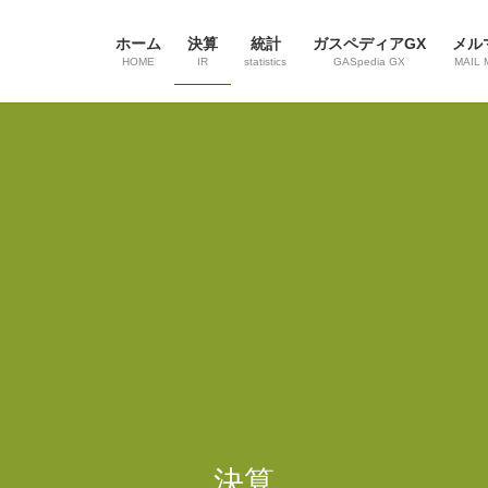
ホーム
決算
統計
ガスペディアGX
メル
HOME
IR
statistics
GASpedia GX
MAIL 
決算