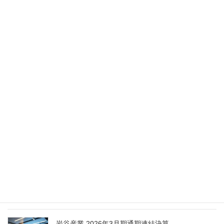
異動（2026年5月28日付）
2026年5月28日
Nippon Sanso Euro-Holding、AI研究・イノベーシ
ョンへの支援で倫理やデジタル化への取り組み強
化
2026年5月27日
エア・ウォーター、経営体制を見直し業務執行を
担う取締役を一新
2026年5月25日
日本液炭、大分県大分市の日本製鉄構内に液化炭
酸ガス製造拠点を新設
2026年5月16日
岩谷産業 2026年3月期通期連結決算