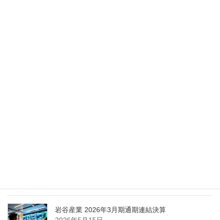
2026年5月28日
Nippon Sanso Euro-Holding、AI研究・イノベーシ
ョンへの支援で倫理やデジタル化への取り組み強
化
2026年5月27日
エア・ウォーター、経営体制を見直し業務執行を
担う取締役を一新
2026年5月25日
日本液炭、大分県大分市の日本製鉄構内に液化炭
酸ガス製造拠点を新設
2026年5月16日
岩谷産業 2026年3月期通期連結決算
2026年5月15日