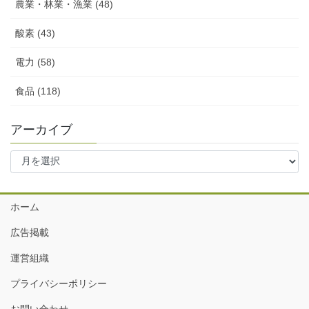
農業・林業・漁業 (48)
酸素 (43)
電力 (58)
食品 (118)
アーカイブ
ア
ー
カ
イ
ホーム
ブ
広告掲載
運営組織
プライバシーポリシー