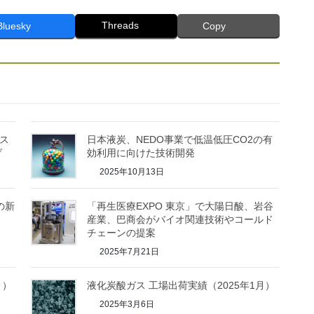
Threads
Bluesky
Copy
ガス
日本液炭、NEDO事業で低温低圧CO2の有
げ
効利用に向けた技術開発
2025年10月13日
の新
「再生医療EXPO 東京」で大陽日酸、岩谷
産業、巴商会がバイオ関連技術やコールド
チェーンの提案
2025年7月21日
月）
液化炭酸ガス 工場出荷実績（2025年1月）
2025年3月6日