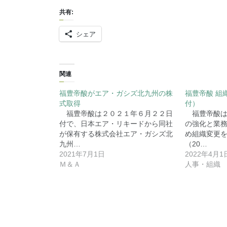
共有:
シェア
関連
福豊帝酸がエア・ガシズ北九州の株
福豊帝酸 組織
式取得
付）
福豊帝酸は２０２１年６月２２日
福豊帝酸は
付で、日本エア・リキードから同社
の強化と業
が保有する株式会社エア・ガシズ北
め組織変更を
九州…
（20…
2021年7月1日
2022年4月1
Ｍ＆Ａ
人事・組織