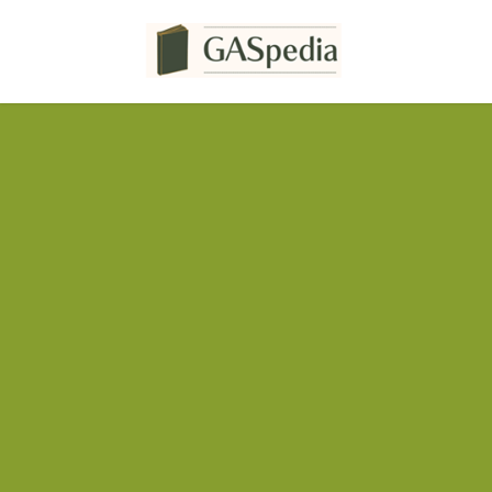
コ
ナ
ン
ビ
テ
ゲ
ン
ー
ツ
シ
へ
ョ
ス
ン
キ
に
ッ
移
プ
動