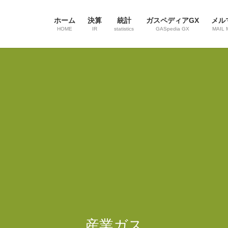
ホーム
決算
統計
ガスペディアGX
メル
HOME
IR
statistics
GASpedia GX
MAIL 
産業ガス