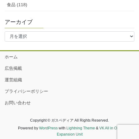
食品 (118)
アーカイブ
ア
ー
カ
イ
ホーム
ブ
広告掲載
運営組織
プライバシーポリシー
お問い合わせ
Copyright © ガスペディア All Rights Reserved.
Powered by
WordPress
with
Lightning Theme
&
VK All in One
Expansion Unit