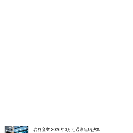
2026年5月28日
Nippon Sanso Euro-Holding、AI研究・イノベーシ
ョンへの支援で倫理やデジタル化への取り組み強
化
2026年5月27日
エア・ウォーター、経営体制を見直し業務執行を
担う取締役を一新
2026年5月25日
日本液炭、大分県大分市の日本製鉄構内に液化炭
酸ガス製造拠点を新設
2026年5月16日
岩谷産業 2026年3月期通期連結決算