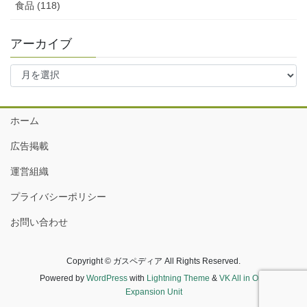
食品 (118)
アーカイブ
ア
ー
カ
イ
ホーム
ブ
広告掲載
運営組織
プライバシーポリシー
お問い合わせ
Copyright © ガスペディア All Rights Reserved.
Powered by
WordPress
with
Lightning Theme
&
VK All in One
Expansion Unit