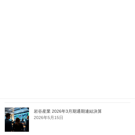
Nippon Sanso Euro-Holding、AI研究・イノベーシ
ョンへの支援で倫理やデジタル化への取り組み強
化
2026年5月27日
エア・ウォーター、経営体制を見直し業務執行を
担う取締役を一新
2026年5月25日
日本液炭、大分県大分市の日本製鉄構内に液化炭
酸ガス製造拠点を新設
2026年5月16日
岩谷産業 2026年3月期通期連結決算
2026年5月15日