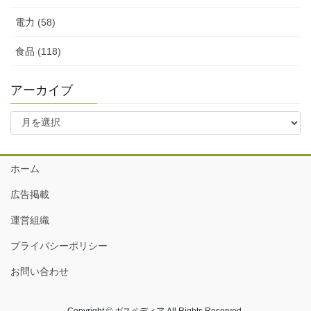
電力 (58)
食品 (118)
アーカイブ
ア
ー
カ
イ
ホーム
ブ
広告掲載
運営組織
プライバシーポリシー
お問い合わせ
Copyright © ガスペディア All Rights Reserved.