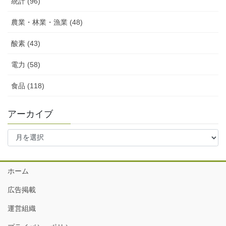
統計 (96)
農業・林業・漁業 (48)
酸素 (43)
電力 (58)
食品 (118)
アーカイブ
ア
ー
カ
イ
ホーム
ブ
広告掲載
運営組織