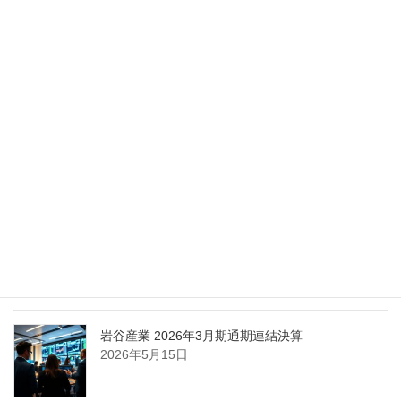
Nippon Sanso Euro-Holding、AI研究・イノベーシ
ョンへの支援で倫理やデジタル化への取り組み強
化
2026年5月27日
エア・ウォーター、経営体制を見直し業務執行を
担う取締役を一新
2026年5月25日
日本液炭、大分県大分市の日本製鉄構内に液化炭
酸ガス製造拠点を新設
2026年5月16日
岩谷産業 2026年3月期通期連結決算
2026年5月15日