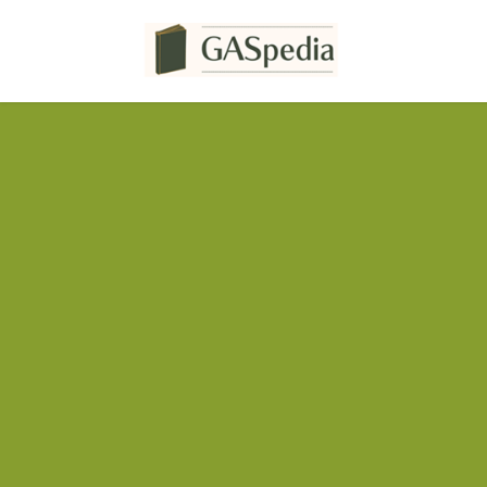
コ
ナ
ン
ビ
テ
ゲ
ン
ー
ツ
シ
へ
ョ
ス
ン
キ
に
ッ
移
プ
動