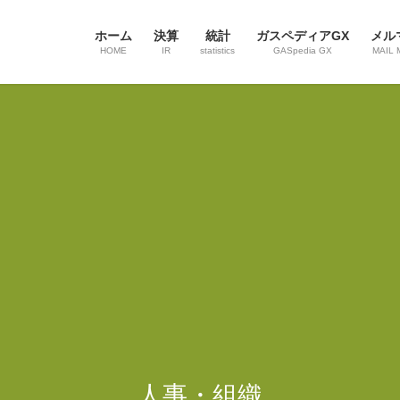
ホーム
決算
統計
ガスペディアGX
メル
HOME
IR
statistics
GASpedia GX
MAIL 
人事・組織