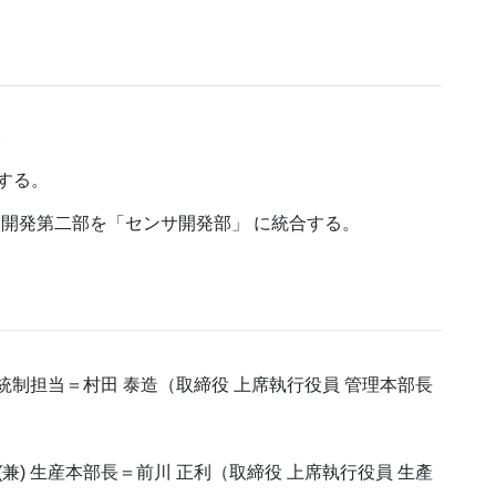
。
管する。
サ開発第二部を「センサ開発部」 に統合する。
部統制担当＝村田 泰造（取締役 上席執行役員 管理本部長
兼) 生産本部長＝前川 正利（取締役 上席執行役員 生產