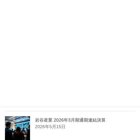
Nippon Sanso Euro-Holding、AI研究・イノベーシ
ョンへの支援で倫理やデジタル化への取り組み強
化
2026年5月27日
エア・ウォーター、経営体制を見直し業務執行を
担う取締役を一新
2026年5月25日
日本液炭、大分県大分市の日本製鉄構内に液化炭
酸ガス製造拠点を新設
2026年5月16日
岩谷産業 2026年3月期通期連結決算
2026年5月15日