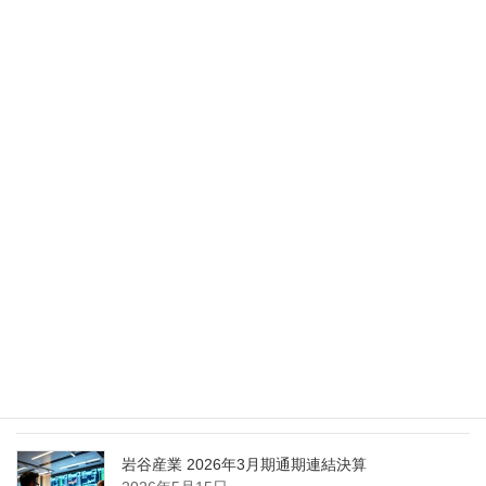
2026年5月28日
Nippon Sanso Euro-Holding、AI研究・イノベーシ
ョンへの支援で倫理やデジタル化への取り組み強
化
2026年5月27日
エア・ウォーター、経営体制を見直し業務執行を
担う取締役を一新
2026年5月25日
日本液炭、大分県大分市の日本製鉄構内に液化炭
酸ガス製造拠点を新設
2026年5月16日
岩谷産業 2026年3月期通期連結決算