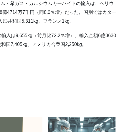
ウム・希ガス・カルシウムカーバイドの輸入は、ヘリウ
額18億4714万7千円（同8.0％増）だった。国別ではカター
華人民共和国5,311kg、フランス1kg。
9,655kg（前月比72.2％増）、輸入金額6億3630
国7,405kg、アメリカ合衆国2,250kg。