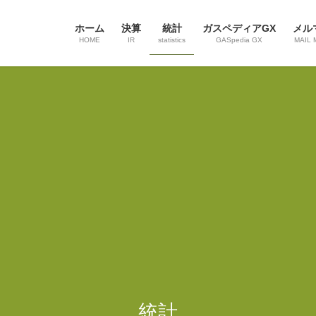
ホーム
決算
統計
ガスペディアGX
メル
HOME
IR
statistics
GASpedia GX
MAIL 
統計