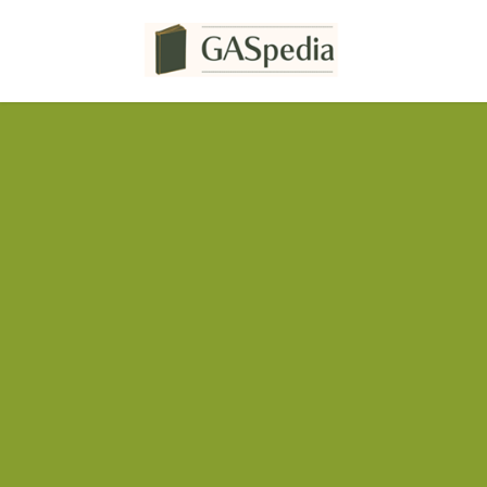
コ
ナ
ン
ビ
テ
ゲ
ン
ー
ツ
シ
へ
ョ
ス
ン
キ
に
ッ
移
プ
動