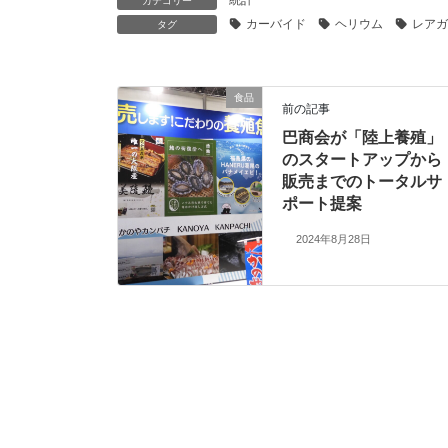
統計
カテゴリー
カーバイド
ヘリウム
レアガ
タグ
食品
前の記事
巴商会が「陸上養殖」
のスタートアップから
販売までのトータルサ
ポート提案
2024年8月28日