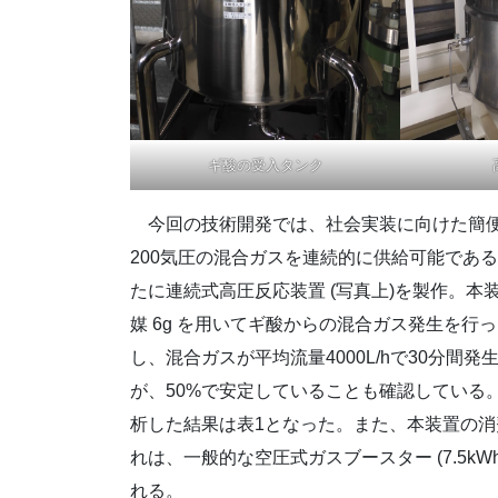
ギ酸の受入タンク
今回の技術開発では、社会実装に向けた簡便
200気圧の混合ガスを連続的に供給可能であるこ
たに連続式高圧反応装置 (写真上)を製作。本
媒 6g を用いてギ酸からの混合ガス発生を行っ
し、混合ガスが平均流量4000L/hで30分
が、50%で安定していることも確認している
析した結果は表1となった。また、本装置の消
れは、一般的な空圧式ガスブースター (7.5k
れる。