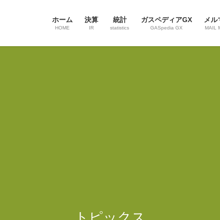
ホーム
決算
統計
ガスペディアGX
メル
HOME
IR
statistics
GASpedia GX
MAIL 
トピックス