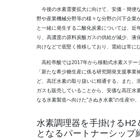
今後の水素需要拡大に向けて、安価・簡便な
野や産業機械分野等の様々な分野の川下企業
と一緒に発生する二酸化炭素については、近
り、高濃度の原料炭酸ガスの供給が減少、液
向けなどで底堅く推移しており、需給は常に
高松帝酸では2017年から移動式水素ステーシ
「新たな希少糖生産に係る研究開発支援事業
ど、高圧水素の取り扱いに精通する。また、
ガスも販売していることから、安価な高圧水素
なる水素製造へ向けた”さぬき水素”の生産や
水素調理器を手掛けるH2
となるパートナーシップ