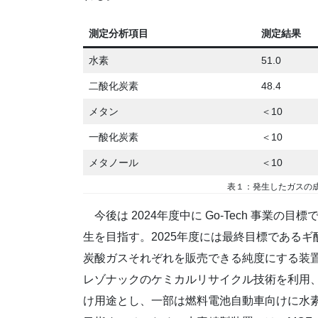
測定分析項目
測定結果
水素
51.0
二酸化炭素
48.4
メタン
＜10
一酸化炭素
＜10
メタノール
＜10
表１：発生したガスの
今後は 2024年度中に Go-Tech 事業の
生を目指す。2025年度には最終目標である
炭酸ガスそれぞれを販売できる純度にする装
レゾナックのケミカルリサイクル技術を利用、
け用途とし、一部は燃料電池自動車向けに水素