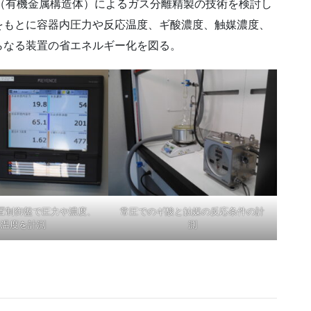
（有機金属構造体）によるガス分離精製の技術を検討し
をもとに容器内圧力や反応温度、ギ酸濃度、触媒濃度、
らなる装置の省エネルギー化を図る。
置制御盤で圧力や濃度、
常圧でのギ酸と触媒の反応条件の計
温度を計測
測