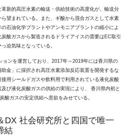
革新的高圧水素の輸送・供給技術の高度化が、輸送分
から望まれている。また、ギ酸から混合ガスとして水素
年の石油化学プラントやアンモニアプラントの縮小によ
化炭酸ガスから製造されるドライアイスの需要はEC取引
ひっ迫気味となっている。
ョンを運営しており、2017年～2019年には香川県の
補助金」に採択され高圧水素添加反応装置を開発するな
溶接用シールドガスや飲料用で利用されている液化炭酸
及び液化炭酸ガスの供給の実現により、 香川県内初と
、炭酸ガスの安定供給へ意欲をみせている。
＆DX 社会研究所と四国で唯一
締結