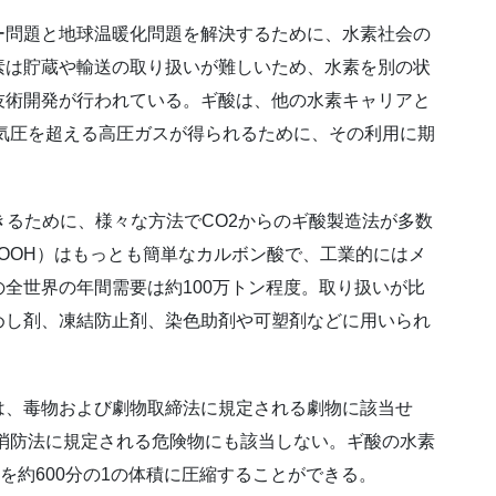
問題と地球温暖化問題を解決するために、水素社会の
素は貯蔵や輸送の取り扱いが難しいため、水素を別の状
技術開発が行われている。ギ酸は、他の水素キャリアと
0気圧を超える高圧ガスが得られるために、その利用に期
るために、様々な方法でCO2からのギ酸製造法が多数
OOH）はもっとも簡単なカルボン酸で、工業的にはメ
全世界の年間需要は約100万トン程度。取り扱いが比
めし剤、凍結防止剤、染色助剤や可塑剤などに用いられ
は、毒物および劇物取締法に規定される劇物に該当せ
、消防法に規定される危険物にも該当しない。ギ酸の水素
水素を約600分の1の体積に圧縮することができる。