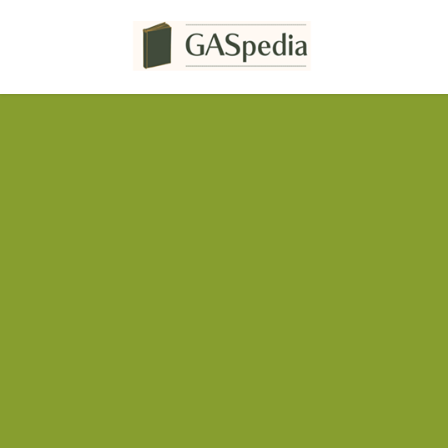
コ
ナ
ン
ビ
テ
ゲ
ン
ー
ツ
シ
へ
ョ
ス
ン
キ
に
ッ
移
プ
動