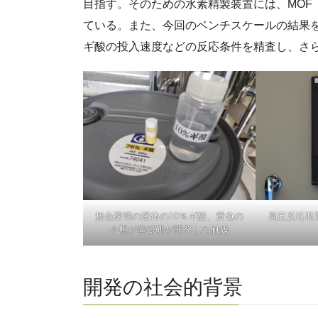
目指す。そのための水素精製装置には、MOF
ている。また、今回のベンチスケールの結果
ギ酸の投入速度などの反応条件を精査し、さ
無色透明の液体の10％ギ酸、黄色の
高圧反応装
小瓶が産総研が開発した触媒
開発の社会的背景