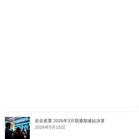
Nippon Sanso Euro-Holding、AI研究・イノベーシ
ョンへの支援で倫理やデジタル化への取り組み強
化
2026年5月27日
エア・ウォーター、経営体制を見直し業務執行を
担う取締役を一新
2026年5月25日
日本液炭、大分県大分市の日本製鉄構内に液化炭
酸ガス製造拠点を新設
2026年5月16日
岩谷産業 2026年3月期通期連結決算
2026年5月15日