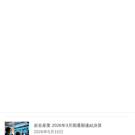
2026年5月28日
Nippon Sanso Euro-Holding、AI研究・イノベーシ
ョンへの支援で倫理やデジタル化への取り組み強
化
2026年5月27日
エア・ウォーター、経営体制を見直し業務執行を
担う取締役を一新
2026年5月25日
日本液炭、大分県大分市の日本製鉄構内に液化炭
酸ガス製造拠点を新設
2026年5月16日
岩谷産業 2026年3月期通期連結決算
2026年5月15日