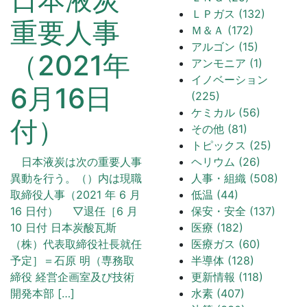
ＬＰガス (132)
重要人事
Ｍ＆Ａ (172)
アルゴン (15)
（2021年
アンモニア (1)
イノベーション
6月16日
(225)
ケミカル (56)
付）
その他 (81)
トピックス (25)
ヘリウム (26)
日本液炭は次の重要人事
人事・組織 (508)
異動を行う。（）内は現職
低温 (44)
取締役人事（2021 年 6 月
保安・安全 (137)
16 日付） ▽退任［6 月
医療 (182)
10 日付 日本炭酸瓦斯
医療ガス (60)
（株）代表取締役社長就任
半導体 (128)
予定］＝石原 明（専務取
更新情報 (118)
締役 経営企画室及び技術
水素 (407)
開発本部 […]