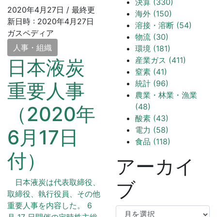
決算 (330)
2020年4月27日
/ 最終更
海外 (150)
新日時 :
2020年4月27日
溶接・溶断 (54)
ガスペディア
物流 (30)
人事・組織
環境 (181)
産業ガス (411)
日本液炭
窒素 (41)
統計 (96)
重要人事
農業・林業・漁業
(48)
（2020年
酸素 (43)
電力 (58)
6月17日
食品 (118)
付）
アーカイ
日本液炭は代表取締役、
ブ
取締役、執行役員、その他
重要人事を内容した。 6
ア