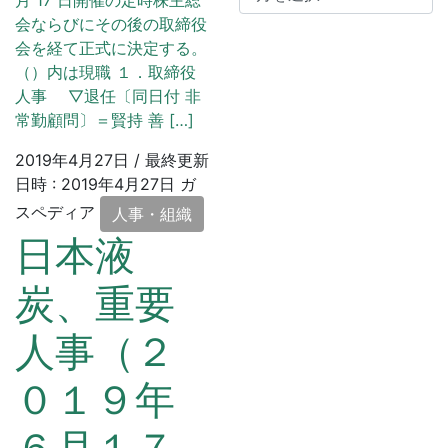
月 17 日開催の定時株主総
ー
会ならびにその後の取締役
カ
会を経て正式に決定する。
イ
（）内は現職 １．取締役
ブ
人事 ▽退任〔同日付 非
常勤顧問〕＝賢持 善 […]
2019年4月27日
/ 最終更新
日時 :
2019年4月27日
ガ
スペディア
人事・組織
日本液
炭、重要
人事（２
０１９年
６月１７