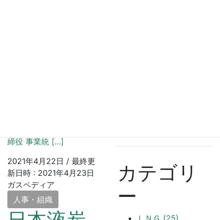
6月14日付
ほか）
岩谷産業 2026
年3月期通期連
結決算
国際炭酸代表取締役社長に
2026年5月15
中内寛文氏 日本液炭
日
は、次の需要人事を内定し
た。（）内は現職 日本液
日本酸素 人事
炭 取締役人事（2023 年 6
異動（2026年
月 14 日付） ▽退任＝居
6月1日付）
附 芳実（専務取締役 事業
2026年5月13
統括本部長） ▽常務取
日
締役 事業統 […]
2021年4月22日
/ 最終更
カテゴリ
新日時 :
2021年4月23日
ガスペディア
ー
人事・組織
日本液炭
ＬＮＧ (25)