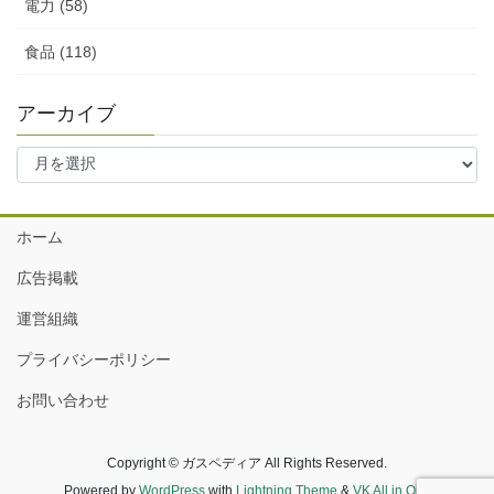
電力 (58)
食品 (118)
アーカイブ
ア
ー
カ
イ
ホーム
ブ
広告掲載
運営組織
プライバシーポリシー
お問い合わせ
Copyright © ガスペディア All Rights Reserved.
Powered by
WordPress
with
Lightning Theme
&
VK All in One