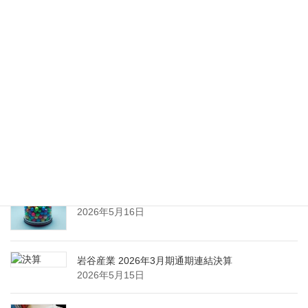
Nippon Sanso Euro-Holding、AI研究・イノベーシ
ョンへの支援で倫理やデジタル化への取り組み強
化
2026年5月27日
エア・ウォーター、経営体制を見直し業務執行を
担う取締役を一新
2026年5月25日
日本液炭、大分県大分市の日本製鉄構内に液化炭
酸ガス製造拠点を新設
2026年5月16日
岩谷産業 2026年3月期通期連結決算
2026年5月15日