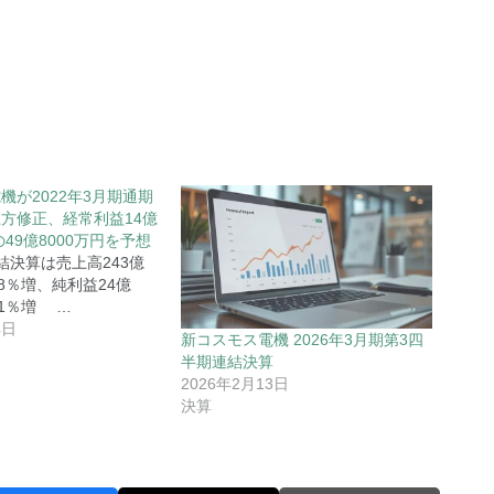
機が2022年3月期通期
方修正、経常利益14億
の49億8000万円を予想
結決算は売上高243億
8.8％増、純利益24億
3.1％増 …
4日
新コスモス電機 2026年3月期第3四
半期連結決算
2026年2月13日
決算