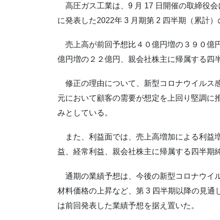
高圧ガス工業は、9 月 17 日開催の取締役会
に発表した2022年 3 月期第 2 四半期（累
売上高が前回予想比４０億円増の３９０億円
億円増の２２億円、親会社株主に帰属する四
修正の理由について、新型コロナウイルス感
元において顧客の需要が想定を上回り堅調に
みとしている。
また、利益面では、売上高増加による利益増
益、経常利益、親会社株主に帰属する四半期
通期の業績予想は、今後の新型コロナウイル
材料価格の上昇など、第 3 四半期以降の見
は前回発表した業績予想を据え置いた。