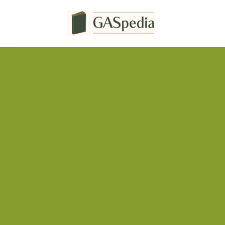
コ
ナ
ン
ビ
テ
ゲ
ン
ー
ツ
シ
へ
ョ
ス
ン
キ
に
ッ
移
プ
動