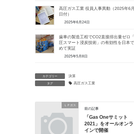
高圧ガス工業 役員人事異動（2025年6月
日付）
2025年6月24日
歯車の製造工程でCO2直接排出量ゼロ
圧スマート浸炭技術」の有効性を日本
めて実証
2025年5月8日
決算
カテゴリー
高圧ガス工業
タグ
ＬＰガス
前の記事
「Gas Oneサミット
2021」をオールオンラ
インで開催