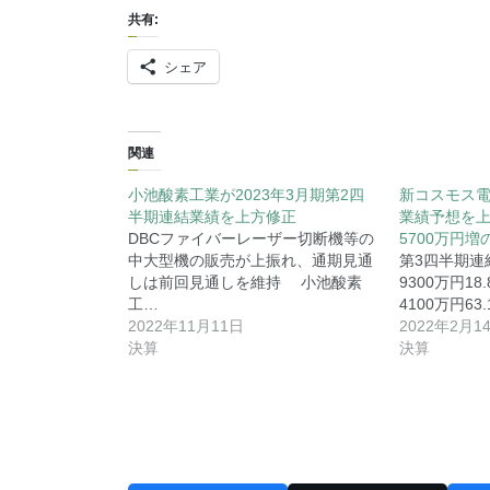
共有:
シェア
関連
小池酸素工業が2023年3月期第2四
新コスモス電
半期連結業績を上方修正
業績予想を上
DBCファイバーレーザー切断機等の
5700万円増
中大型機の販売が上振れ、通期見通
第3四半期連
しは前回見通しを維持 小池酸素
9300万円1
工…
4100万円6
2022年11月11日
2022年2月1
決算
決算