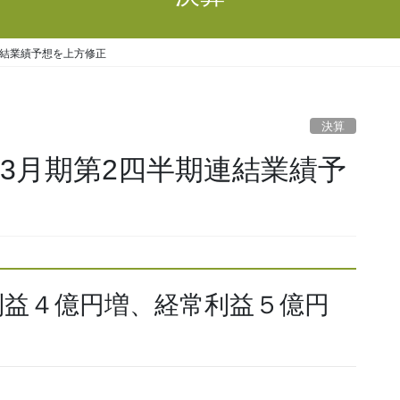
連結業績予想を上方修正
決算
年3月期第2四半期連結業績予
利益４億円増、経常利益５億円