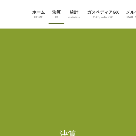
ホーム
決算
統計
ガスペディアGX
メル
HOME
IR
statistics
GASpedia GX
MAIL 
決算