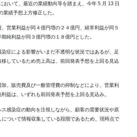
において、最近の業績動向等を踏まえ、今年 5 月 13 日
計）の業績予想上方修正した。
、営業利益が同４億円増の２４億円、経常利益が同５
半期純利益が同３億円増の１８億円とした。
染症による影響がいまだ不透明な状況ではあるが、足
推移しているため売上高は、前回発表予想を上回る見込
加、販売費及び一般管理費の抑制などにより、営業利
純利益は、いずれも前回発表予想を上回る見込み。
ス感染症の動向を注視しながら、顧客の需要状況や原
通しについて情報収集している段階であるため、現時点で