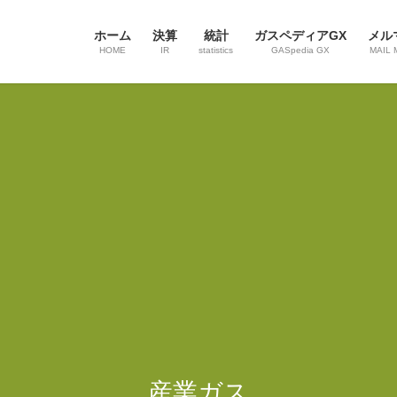
ホーム
決算
統計
ガスペディアGX
メル
HOME
IR
statistics
GASpedia GX
MAIL 
産業ガス