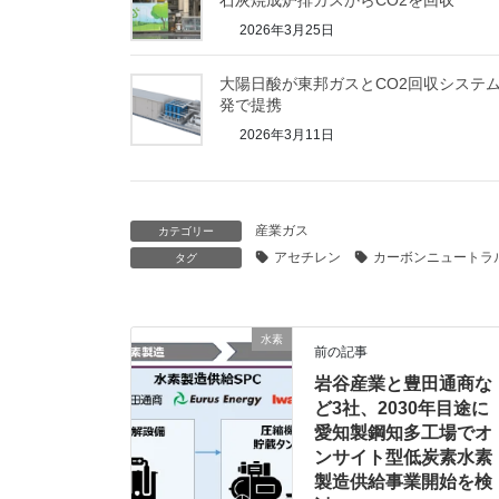
2026年3月25日
大陽日酸が東邦ガスとCO2回収システ
発で提携
2026年3月11日
産業ガス
カテゴリー
アセチレン
カーボンニュートラ
タグ
水素
前の記事
岩谷産業と豊田通商な
ど3社、2030年目途に
愛知製鋼知多工場でオ
ンサイト型低炭素水素
製造供給事業開始を検