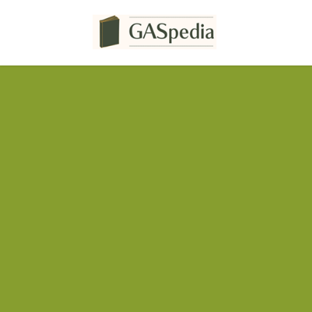
コ
ナ
ン
ビ
テ
ゲ
ン
ー
ツ
シ
へ
ョ
ス
ン
キ
に
ッ
移
プ
動