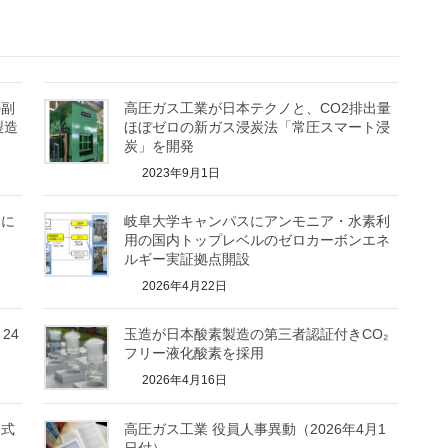
の副
高圧ガス工業が日本テクノと、CO2排出量
製造
ほぼゼロの新ガス浸炭法「常圧スマート浸
炭」を開発
2023年9月1日
内に
岐阜大学キャンパスにアンモニア・水素利
用の国内トップレベルのゼロカーボンエネ
ルギー実証拠点開設
2026年4月22日
24
玉造が日本酸素製造の第三者認証付きCO₂
フリー液化酸素を採用
2026年4月16日
ハ式
高圧ガス工業 役員人事異動（2026年4月1
日付）