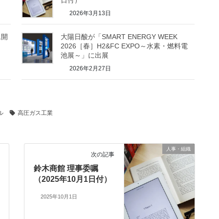
2026年3月13日
ム開
大陽日酸が「SMART ENERGY WEEK
2026［春］H2&FC EXPO～水素・燃料電
池展～」に出展
2026年2月27日
ル
高圧ガス工業
人事・組織
次の記事
鈴木商館 理事委嘱
（2025年10月1日付）
2025年10月1日