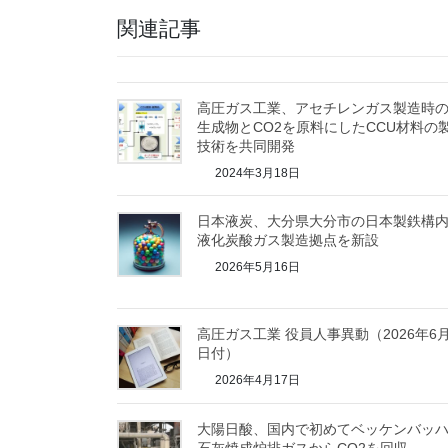
関連記事
高圧ガス工業、アセチレンガス製造時
生成物とCO2を原料にしたCCU材料の
技術を共同開発
2024年3月18日
日本液炭、大分県大分市の日本製鉄構
液化炭酸ガス製造拠点を新設
2026年5月16日
高圧ガス工業 役員人事異動（2026年6月
日付）
2026年4月17日
大陽日酸、国内で初めてベッケンバッ
石灰焼成炉排ガスからCO2を回収