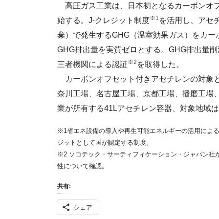
高圧ガス工業は、日本初となるカーボンオフセ
※1
始する。J-クレジット制度
を活用し、アセ
棄）で発生するGHG（温室効果ガス）をカー
GHG排出量を実質ゼロとする。GHG排出量
※2
三者機関による認証
を取得した。
カーボンオフセット付きアセチレンの対象と
奈川工場、名古屋工場、京都工場、播磨工場
業が所有する41Lアセチレン容器、対象地域
※1省エネ設備の導入や再生可能エネルギーの活用による
ジットとして国が認定する制度。
※2 ソコテック・サーティフィケーション・ジャパン
性について確認。
共有:
シェア