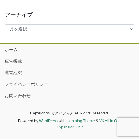
アーカイブ
ア
ー
カ
イ
ホーム
ブ
広告掲載
運営組織
プライバシーポリシー
お問い合わせ
Copyright © ガスペディア All Rights Reserved.
Powered by
WordPress
with
Lightning Theme
&
VK All in One
Expansion Unit