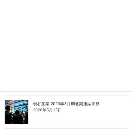
Nippon Sanso Euro-Holding、AI研究・イノベーシ
ョンへの支援で倫理やデジタル化への取り組み強
化
2026年5月27日
エア・ウォーター、経営体制を見直し業務執行を
担う取締役を一新
2026年5月25日
日本液炭、大分県大分市の日本製鉄構内に液化炭
酸ガス製造拠点を新設
2026年5月16日
岩谷産業 2026年3月期通期連結決算
2026年5月15日