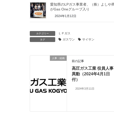
愛知県のLPガス事業者、（株）よしや
がGas Oneグループ入り
2024年1月12日
ＬＰガス
カテゴリー
ガスワン
サイサン
タグ
人事・組織
前の記事
高圧ガス工業 役員人事
異動（2024年4月1日
付）
2024年3月11日