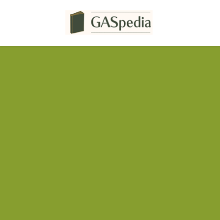
コ
ナ
ン
ビ
テ
ゲ
ン
ー
ツ
シ
へ
ョ
ス
ン
キ
に
ッ
移
プ
動