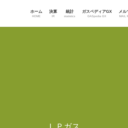
ホーム
決算
統計
ガスペディアGX
メル
HOME
IR
statistics
GASpedia GX
MAIL 
ＬＰガス