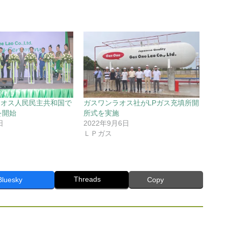
ラオス人民民主共和国で
ガスワンラオス社がLPガス充填所開
を開始
所式を実施
日
2022年9月6日
ＬＰガス
Threads
Bluesky
Copy