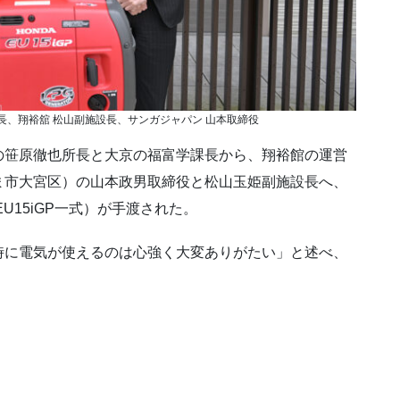
課長、翔裕舘 松山副施設長、サンガジャパン 山本取締役
笹原徹也所長と大京の福富学課長から、翔裕館の運営
ま市大宮区）の山本政男取締役と松山玉姫副施設長へ、
U15iGP一式）が手渡された。
に電気が使えるのは心強く大変ありがたい」と述べ、