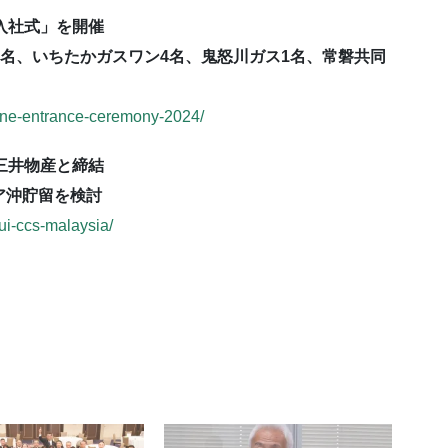
「入社式」を開催
3名、いちたかガスワン4名、鬼怒川ガス1名、常磐共同
-one-entrance-ceremony-2024/
三井物産と締結
ア沖貯留を検討
ui-ccs-malaysia/