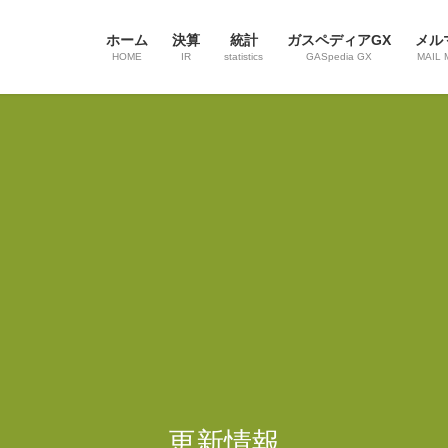
ホーム
決算
統計
ガスペディアGX
メル
HOME
IR
statistics
GASpedia GX
MAIL 
更新情報