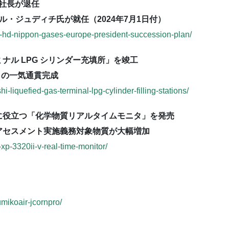
ギル社長が退任
an、ラウル・ジュディチ氏が就任（2024年7月1日付）
-hd-nippon-gases-europe-president-succession-plan/
ル LPG シリンダー充填所」を竣工
りの一気通貫完成
-liquefied-gas-terminal-lpg-cylinder-filling-stations/
に役立つ「化学物質リアルタイムモニタ」を発売
アセスメント実施義務対象物質が大幅増加
p-3320ii-v-real-time-monitor/
mikoair-jcornpro/