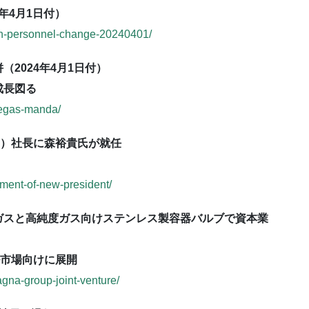
年4月1日付）
an-personnel-change-20240401/
2024年4月1日付）
成長図る
regas-manda/
M）社長に森裕貴氏が就任
tment-of-new-president/
ガスと高純度ガス向けステンレス製容器バルブで資本業
バル市場向けに展開
gna-group-joint-venture/