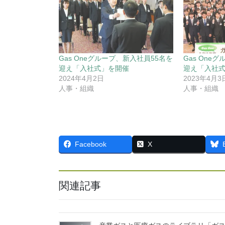
Gas Oneグループ、新入社員55名を
Gas One
迎え「入社式」を開催
迎え「入社
2024年4月2日
2023年4月3
人事・組織
人事・組織
Facebook
X
関連記事