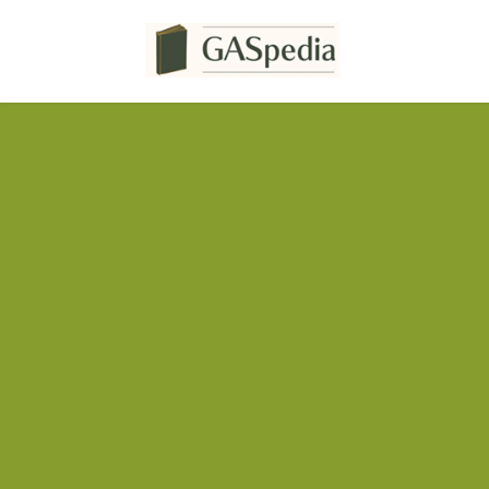
コ
ナ
ン
ビ
テ
ゲ
ン
ー
ツ
シ
へ
ョ
ス
ン
キ
に
ッ
移
プ
動