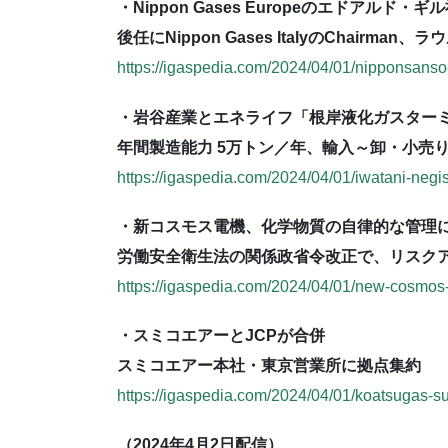
・Nippon Gases Europeのエドアルド・
後任にNippon Gases ItalyのChairm
https://igaspedia.com/2024/04/01/nipponsanso
・岩谷産業とエネライフ「根岸液化ガスターミナ
年間製造能力 5万トン／年、輸入～卸・小売
https://igaspedia.com/2024/04/01/iwatani-negishi
・新コスモス電機、化学物質の自律的な管理
労働安全衛生法の関係政省令改正で、リスク
https://igaspedia.com/2024/04/01/new-cosmos-x
・スミコエアーとJCPが合併
スミコエアー本社・東京営業所に拠点集約
https://igaspedia.com/2024/04/01/koatsugas-su
（2024年4月2日配信）