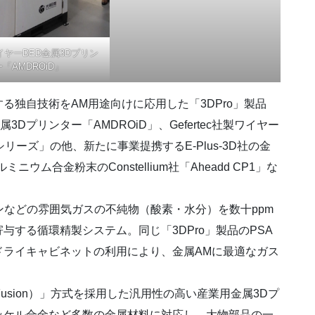
ヤーDED金属3Dプリン
「AMDROiD」
独自技術をAM用途向けに応用した「3DPro」製品
3Dプリンター「AMDROiD」、Gefertec社製ワイヤー
シリーズ」の他、新たに事業提携するE-Plus-3D社の金
ウム合金粉末のConstellium社「Aheadd CP1」な
アルゴンなどの雰囲気ガスの不純物（酸素・水分）を数十ppm
する循環精製システム。同じ「3DPro」製品のPSA
ドライキャビネットの利用により、金属AMに最適なガス
 Bed Fusion）」方式を採用した汎用性の高い産業用金属3Dプ
ッケル合金など多数の金属材料に対応し、大物部品の一