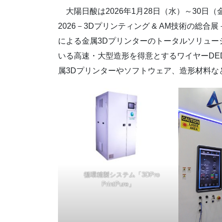
大陽日酸は2026年1月28日（水）～30日（
2026－3Dプリンティング & AM技術の総
による金属3Dプリンターのトータルソリュー
いる高速・大型造形を得意とするワイヤーDE
属3Dプリンターやソフトウェア、造形材料な
循環精製システム「3DPro
PrintPure」