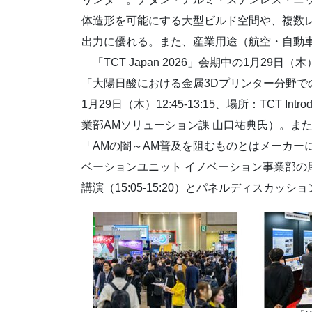
体造形を可能にする大型ビルド空間や、複数
出力に優れる。また、産業用途（航空・自動
「TCT Japan 2026」会期中の1月29日
「大陽日酸における金属3Dプリンター分野で
1月29日（木）12:45-13:15、場所：TCT In
業部AMソリューション課 山口祐典氏）。また、
「AMの闇～AM普及を阻むものとはメーカーに聞
ベーションユニット イノベーション事業部の
講演（15:05-15:20）とパネルディスカッション