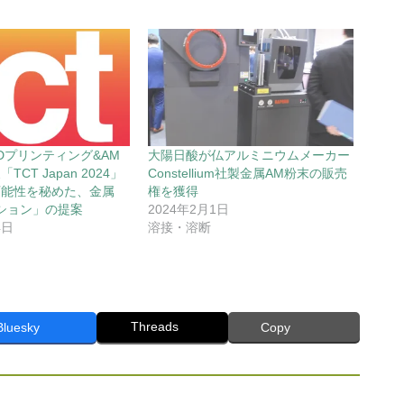
Dプリンティング&AM
大陽日酸が仏アルミニウムメーカー
CT Japan 2024」
Constellium社製金属AM粉末の販売
可能性を秘めた、金属
権を獲得
ション」の提案
2024年2月1日
4日
溶接・溶断
Threads
Bluesky
Copy