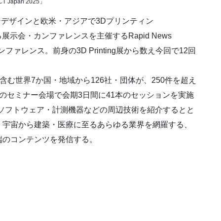
T Japan 2025」
ョンデザインと欧米・アジアで3Dプリンティン
術に関する展示会・カンファレンスを主催するRapid News
・カンファレンス。前身の3D Printing展から数え今回で12回
9社を含む世界7か国・地域から126社・団体が、250件を超え
のセミナー会場で会期3日間に41本のセッションを実施
ソフトウェア・計測機器などの周辺技術を紹介するとと
・宇宙から建築・医療に至るあらゆる業界を網羅する、
端のコンテンツを発信する。