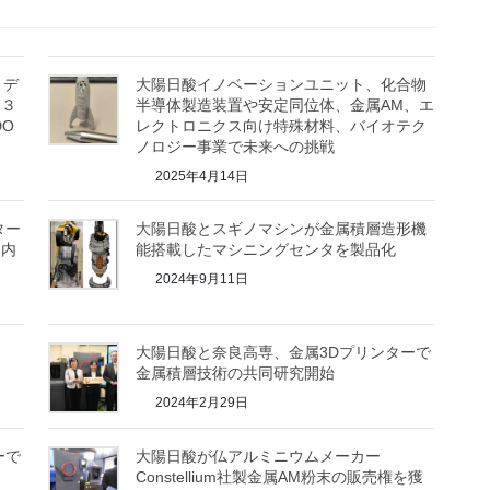
とデ
大陽日酸イノベーションユニット、化合物
属３
半導体製造装置や安定同位体、金属AM、エ
O
レクトロニクス向け特殊材料、バイオテク
ノロジー事業で未来への挑戦
2025年4月14日
ター
大陽日酸とスギノマシンが金属積層造形機
国内
能搭載したマシニングセンタを製品化
2024年9月11日
大陽日酸と奈良高専、金属3Dプリンターで
金属積層技術の共同研究開始
2024年2月29日
ーで
大陽日酸が仏アルミニウムメーカー
Constellium社製金属AM粉末の販売権を獲