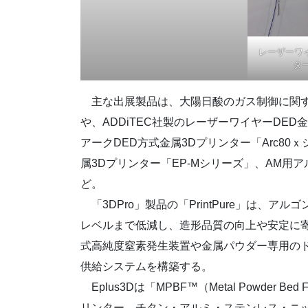
レーザーワイ
ター
主な出展製品は、大陽日酸のガス制御に関する
や、ADDiTEC社製のレーザーワイヤーDED金属
アークDED方式金属3Dプリンター「Arc80ｘ
属3Dプリンター「EP-Mシリーズ」、AM用アルミニ
ど。
「3DPro」製品の「PrintPure」は、
レベルまで低減し、造形品質の向上や安定に寄与
式高純度窒素発生装置や金属パウダー専用の
供給システムを構築する。
Eplus3Dは「MPBF™（Metal Powder
リンター。チタン・アルミ・ステンレス・ニ