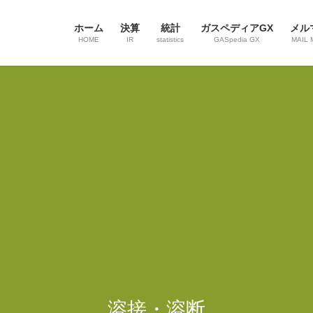
ホーム
決算
統計
ガスペディアGX
メル
HOME
IR
statistics
GASpedia GX
MAIL 
溶接・溶断