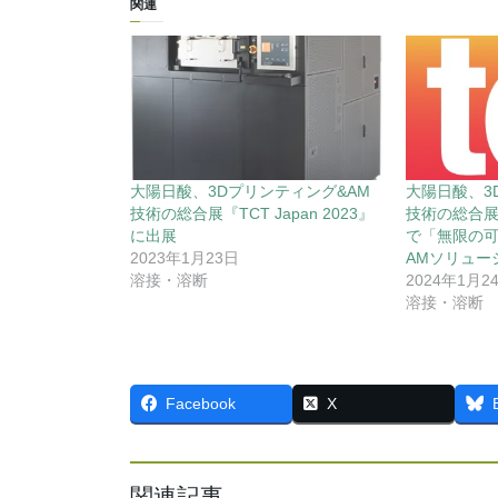
関連
大陽日酸、3Dプリンティング&AM
大陽日酸、3
技術の総合展『TCT Japan 2023』
技術の総合展「T
に出展
で「無限の
2023年1月23日
AMソリュー
溶接・溶断
2024年1月2
溶接・溶断
Facebook
X
関連記事