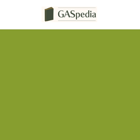
コ
ナ
ン
ビ
テ
ゲ
ン
ー
ツ
シ
へ
ョ
ス
ン
キ
に
ッ
移
プ
動